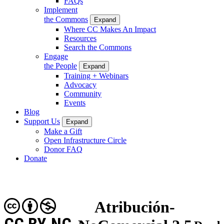
FAQs
Implement
the Commons
Expand
Where CC Makes An Impact
Resources
Search the Commons
Engage
the People
Expand
Training + Webinars
Advocacy
Community
Events
Blog
Support Us
Expand
Make a Gift
Open Infrastructure Circle
Donor FAQ
Donate
Atribución-