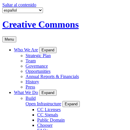
Saltar al contenido
Creative Commons
Menu
Who We Are
Expand
Strategic Plan
Team
Governance
Opportunities
Annual Reports & Financials
History
Press
What We Do
Expand
Build
Open Infrastructure
Expand
CC Licenses
CC Signals
Public Domain
Chooser