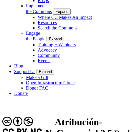
FAQs
Implement
the Commons
Expand
Where CC Makes An Impact
Resources
Search the Commons
Engage
the People
Expand
Training + Webinars
Advocacy
Community
Events
Blog
Support Us
Expand
Make a Gift
Open Infrastructure Circle
Donor FAQ
Donate
Atribución-