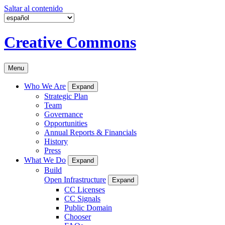
Saltar al contenido
Creative Commons
Menu
Who We Are
Expand
Strategic Plan
Team
Governance
Opportunities
Annual Reports & Financials
History
Press
What We Do
Expand
Build
Open Infrastructure
Expand
CC Licenses
CC Signals
Public Domain
Chooser