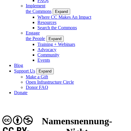
FAQs
Implement
the Commons
Expand
Where CC Makes An Impact
Resources
Search the Commons
Engage
the People
Expand
Training + Webinars
Advocacy
Community
Events
Blog
Support Us
Expand
Make a Gift
Open Infrastructure Circle
Donor FAQ
Donate
Namensnennung-
CC BY-