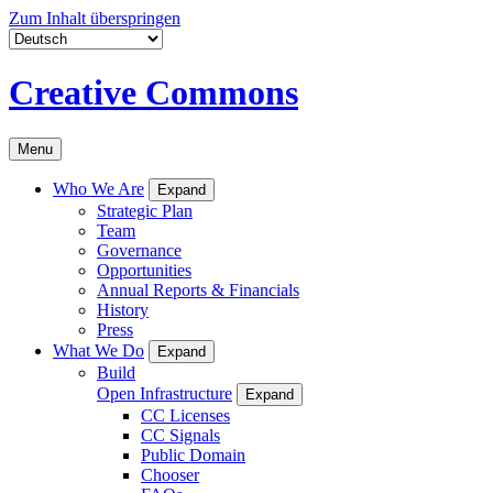
Zum Inhalt überspringen
Creative Commons
Menu
Who We Are
Expand
Strategic Plan
Team
Governance
Opportunities
Annual Reports & Financials
History
Press
What We Do
Expand
Build
Open Infrastructure
Expand
CC Licenses
CC Signals
Public Domain
Chooser