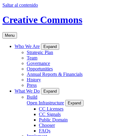
Saltar al contenido
Creative Commons
Menu
Who We Are
Expand
Strategic Plan
Team
Governance
Opportunities
Annual Reports & Financials
History
Press
What We Do
Expand
Build
Open Infrastructure
Expand
CC Licenses
CC Signals
Public Domain
Chooser
FAQs