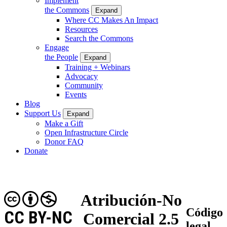
Implement
the Commons
Expand
Where CC Makes An Impact
Resources
Search the Commons
Engage
the People
Expand
Training + Webinars
Advocacy
Community
Events
Blog
Support Us
Expand
Make a Gift
Open Infrastructure Circle
Donor FAQ
Donate
Atribución-No
Código
CC BY-NC
Comercial 2.5
legal