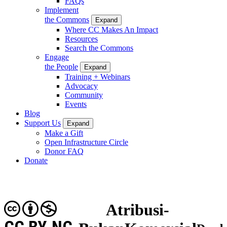
FAQs
Implement
the Commons
Expand
Where CC Makes An Impact
Resources
Search the Commons
Engage
the People
Expand
Training + Webinars
Advocacy
Community
Events
Blog
Support Us
Expand
Make a Gift
Open Infrastructure Circle
Donor FAQ
Donate
Atribusi-