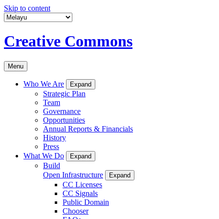
Skip to content
Creative Commons
Menu
Who We Are
Expand
Strategic Plan
Team
Governance
Opportunities
Annual Reports & Financials
History
Press
What We Do
Expand
Build
Open Infrastructure
Expand
CC Licenses
CC Signals
Public Domain
Chooser