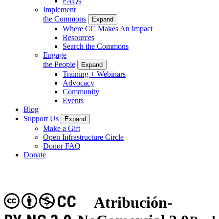
FAQs
Implement
the Commons
Expand
Where CC Makes An Impact
Resources
Search the Commons
Engage
the People
Expand
Training + Webinars
Advocacy
Community
Events
Blog
Support Us
Expand
Make a Gift
Open Infrastructure Circle
Donor FAQ
Donate
CC
Atribución-