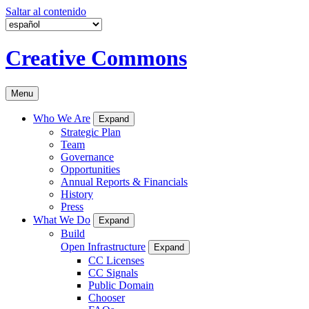
Saltar al contenido
Creative Commons
Menu
Who We Are
Expand
Strategic Plan
Team
Governance
Opportunities
Annual Reports & Financials
History
Press
What We Do
Expand
Build
Open Infrastructure
Expand
CC Licenses
CC Signals
Public Domain
Chooser