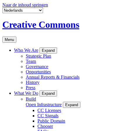
Naar de inhoud springen
Creative Commons
Menu
Who We Are
Expand
Strategic Plan
Team
Governance
Opportunities
Annual Reports & Financials
History
Press
What We Do
Expand
Build
Open Infrastructure
Expand
CC Licenses
CC Signals
Public Domain
Chooser