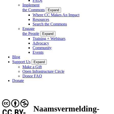
FAQs
Implement
the Commons
Expand
Where CC Makes An Impact
Resources
Search the Commons
Engage
the People
Expand
Training + Webinars
Advocacy
Community
Events
Blog
Support Us
Expand
Make a Gift
Open Infrastructure Circle
Donor FAQ
Donate
Naamsvermelding-
CC BY-