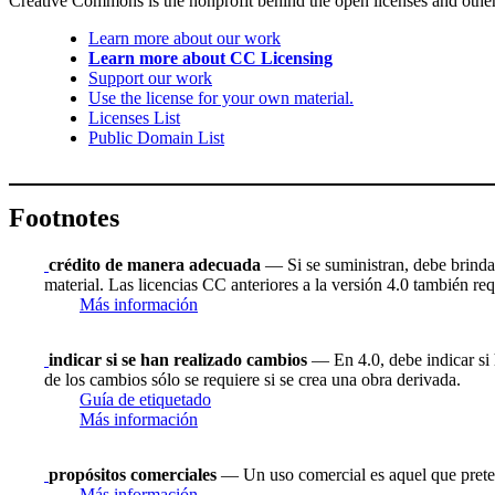
Creative Commons is the nonprofit behind the open licenses and other le
Learn more about our work
Learn more about CC Licensing
Support our work
Use the license for your own material.
Licenses List
Public Domain List
Footnotes
crédito de manera adecuada
— Si se suministran, debe brindar 
material. Las licencias CC anteriores a la versión 4.0 también requ
Más información
indicar si se han realizado cambios
— En 4.0, debe indicar si h
de los cambios sólo se requiere si se crea una obra derivada.
Guía de etiquetado
Más información
propósitos comerciales
— Un uso comercial es aquel que prete
Más información