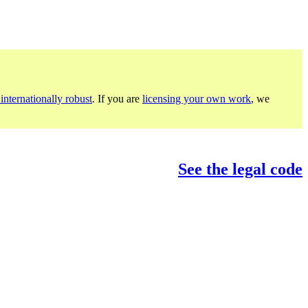
internationally robust
. If you are
licensing your own work
, we
See the legal code