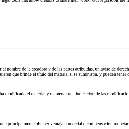
gal tools that allow creators to share their work. Our legal tools are fr
el nombre de la creadora y de las partes atribuidas, un aviso de derecho
ieren que brinde el título del material si se suministra, y pueden tener o
a modificado el material y mantener una indicación de las modificaciones
nde principalmente obtener ventaja comercial o compensación monetari