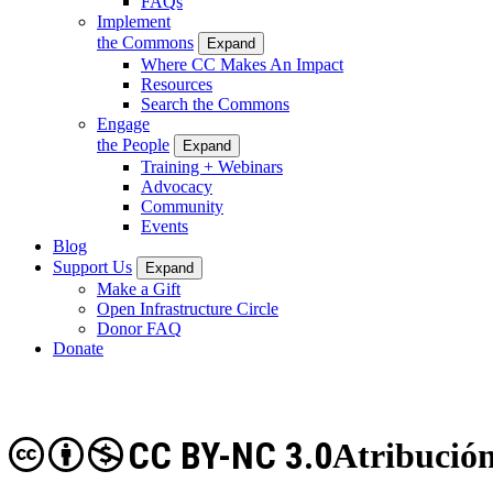
FAQs
Implement
the Commons
Expand
Where CC Makes An Impact
Resources
Search the Commons
Engage
the People
Expand
Training + Webinars
Advocacy
Community
Events
Blog
Support Us
Expand
Make a Gift
Open Infrastructure Circle
Donor FAQ
Donate
CC BY-NC 3.0
Atribució