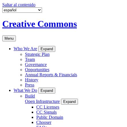
Saltar al contenido
Creative Commons
Menu
Who We Are
Expand
Strategic Plan
Team
Governance
Opportunities
Annual Reports & Financials
History
Press
What We Do
Expand
Build
Open Infrastructure
Expand
CC Licenses
CC Signals
Public Domain
Chooser