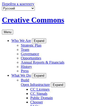
Перейти к контенту
Creative Commons
Menu
Who We Are
Expand
Strategic Plan
Team
Governance
Opportunities
Annual Reports & Financials
History
Press
What We Do
Expand
Build
Open Infrastructure
Expand
CC Licenses
CC Signals
Public Domain
Chooser