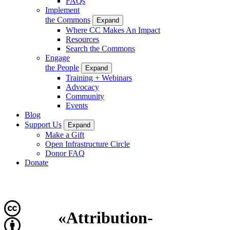
FAQs
Implement
the Commons
Expand
Where CC Makes An Impact
Resources
Search the Commons
Engage
the People
Expand
Training + Webinars
Advocacy
Community
Events
Blog
Support Us
Expand
Make a Gift
Open Infrastructure Circle
Donor FAQ
Donate
«Attribution-