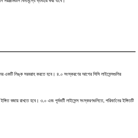
সরঞ্জামগুলি বিনামূল্যে ব্যবহার করা যাবে।
পাদানের একটি লিঙ্ক সরবরাহ করতে হবে। ৪.০ সংস্করণের আগের সিসি লাইসেন্সগুলির
গিত বজায় রাখতে হবে। ৩.০ এবং পূর্ববর্তী লাইসেন্স সংস্করণগুলিতে, পরিবর্তনের ইঙ্গিতটি