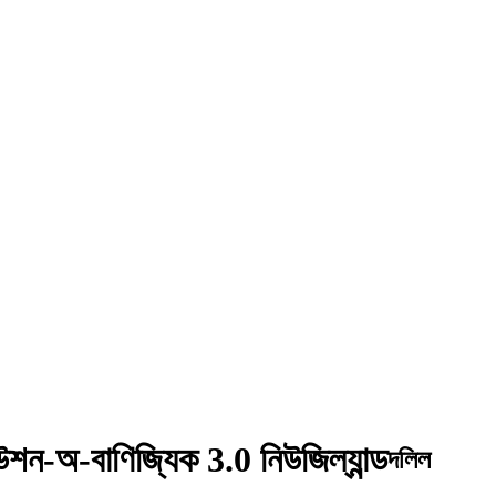
িউশন-অ-বাণিজ্যিক 3.0 নিউজিল্যান্ড
দলিল