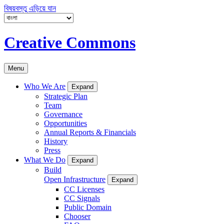
বিষয়বস্তু এড়িয়ে যান
Creative Commons
Menu
Who We Are
Expand
Strategic Plan
Team
Governance
Opportunities
Annual Reports & Financials
History
Press
What We Do
Expand
Build
Open Infrastructure
Expand
CC Licenses
CC Signals
Public Domain
Chooser