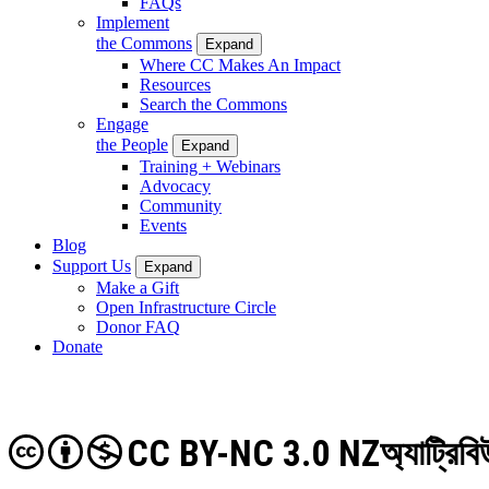
FAQs
Implement
the Commons
Expand
Where CC Makes An Impact
Resources
Search the Commons
Engage
the People
Expand
Training + Webinars
Advocacy
Community
Events
Blog
Support Us
Expand
Make a Gift
Open Infrastructure Circle
Donor FAQ
Donate
CC BY-NC 3.0 NZ
অ্যাট্রিব