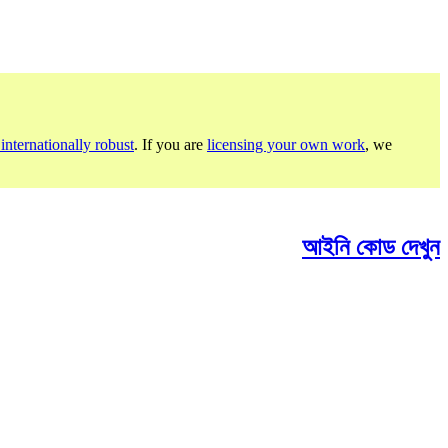
internationally robust
. If you are
licensing your own work
, we
আইনি কোড দেখুন