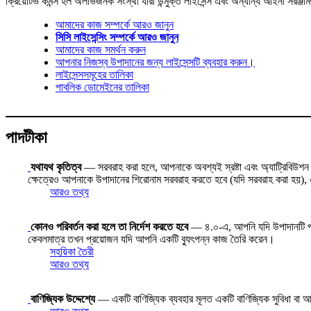
ক্রিয়েটিভ কমন্স হল অলাভজনক সংস্থা যারা উন্মুক্ত লাইসেন্স এবং অন্যান্য আইনী সরঞ্জা
আমাদের কাজ সম্পর্কে আরও জানুন
সিসি লাইসেন্সিং সম্পর্কে আরও জানুন
আমাদের কাজ সমর্থন করুন
আপনার নিজস্ব উপাদানের জন্য লাইসেন্সটি ব্যবহার করুন।
লাইসেন্সসমূহের তালিকা
পাবলিক ডোমেইনের তালিকা
পাদটীকা
যথাযথ কৃতিত্ব
— সরবরাহ করা হলে, আপনাকে অবশ্যই স্রষ্টা এবং অ্যাট্রিবিউশন পার
ক্ষেত্রেও আপনাকে উপাদানের শিরোনাম সরবরাহ করতে হবে (যদি সরবরাহ করা হয়), এব
আরও তথ্য
কোনও পরিবর্তন করা হলে তা নির্দেশ করতে হবে
— ৪.০-এ, আপনি যদি উপাদানটি পরিবর্
কেবলমাত্র তখন প্রয়োজন যদি আপনি একটি ব্যুৎপন্ন কাজ তৈরি করেন।
সহয়িকা তৈরী
আরও তথ্য
বাণিজ্যিক উদ্দেশ্যে
— একটি বাণিজ্যিক ব্যবহার মূলত একটি বাণিজ্যিক সুবিধা বা আর্