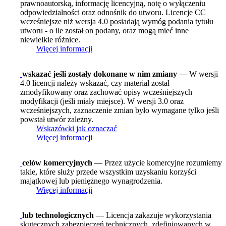
prawnoautorską, informację licencyjną, notę o wyłączeniu
odpowiedzialności oraz odnośnik do utworu. Licencje CC
wcześniejsze niż wersja 4.0 posiadają wymóg podania tytułu
utworu - o ile został on podany, oraz mogą mieć inne
niewielkie różnice.
Więcej informacji
wskazać jeśli zostały dokonane w nim zmiany
— W wersji
4.0 licencji należy wskazać, czy materiał został
zmodyfikowany oraz zachować opisy wcześniejszych
modyfikacji (jeśli miały miejsce). W wersji 3.0 oraz
wcześniejszych, zaznaczenie zmian było wymagane tylko jeśli
powstał utwór zależny.
Wskazówki jak oznaczać
Więcej informacji
celów komercyjnych
— Przez użycie komercyjne rozumiemy
takie, które służy przede wszystkim uzyskaniu korzyści
majątkowej lub pieniężnego wynagrodzenia.
Więcej informacji
lub technologicznych
— Licencja zakazuje wykorzystania
skutecznych zabezpieczeń technicznych, zdefiniowanych w