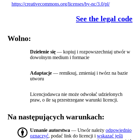
https://creativecommons.org/licenses/by-nc/3.0/pl/
See the legal code
Wolno:
Dzielenie się
— kopiuj i rozpowszechniaj utwór w
dowolnym medium i formacie
Adaptacje
— remiksuj, zmieniaj i twórz na bazie
utworu
Licencjodawca nie może odwołać udzielonych
praw, o ile są przestrzegane warunki licencji.
Na następujących warunkach:
Uznanie autorstwa
— Utwór należy
odpowiednio
oznaczyć
, podać link do licencji i
wskazać jeśli