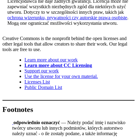
Licencjodawca nie daje żadnych gwarancji. Licencja może nie
zapewniać wszystkich niezbędnych zgód dla niektórych użyć
utworu. Dotyczy to w szczególności innych praw, takich jak
ochrona wizerunku, prywatności czy autorskie prawa osobiste
.
Mogą one ograniczać możliwości wykorzystania utworu.
Creative Commons is the nonprofit behind the open licenses and
other legal tools that allow creators to share their work. Our legal
tools are free to use.
Learn more about our work
Learn more about CC Licensing
Support our work
Use the license for your own material.
Licenses List
Public Domain List
Footnotes
odpowiednio oznaczyć
— Należy podać imię i nazwisko
twórcy utworu lub innych podmiotów, których autorstwo
należy uznać - o ile zostały podane, a także informację