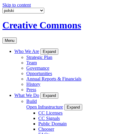
Skip to content
Creative Commons
Menu
Who We Are
Expand
Strategic Plan
Team
Governance
Opportunities
Annual Reports & Financials
History
Press
What We Do
Expand
Build
Open Infrastructure
Expand
CC Licenses
CC Signals
Public Domain
Chooser