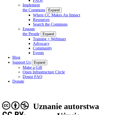
FAQs
Implement
the Commons
Expand
Where CC Makes An Impact
Resources
Search the Commons
Engage
the People
Expand
Training + Webinars
Advocacy
Community
Events
Blog
Support Us
Expand
Make a Gift
Open Infrastructure Circle
Donor FAQ
Donate
Uznanie autorstwa
CC BY-