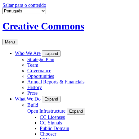
Saltar para o conteúdo
Creative Commons
Menu
Who We Are
Expand
Strategic Plan
Team
Governance
Opportunities
Annual Reports & Financials
History
Press
What We Do
Expand
Build
Open Infrastructure
Expand
CC Licenses
CC Signals
Public Domain
Chooser