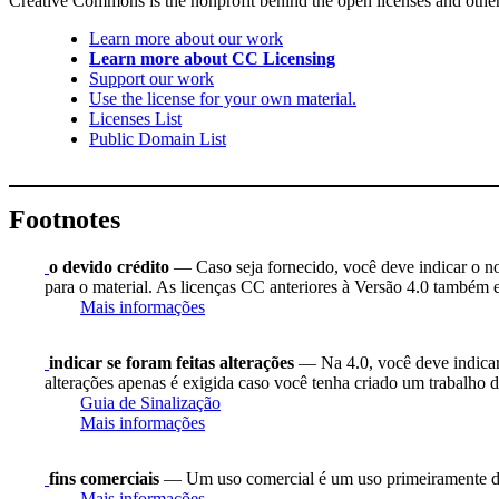
Creative Commons is the nonprofit behind the open licenses and other le
Learn more about our work
Learn more about CC Licensing
Support our work
Use the license for your own material.
Licenses List
Public Domain List
Footnotes
o devido crédito
— Caso seja fornecido, você deve indicar o nome
para o material. As licenças CC anteriores à Versão 4.0 também ex
Mais informações
indicar se foram feitas alterações
— Na 4.0, você deve indicar s
alterações apenas é exigida caso você tenha criado um trabalho d
Guia de Sinalização
Mais informações
fins comerciais
— Um uso comercial é um uso primeiramente di
Mais informações