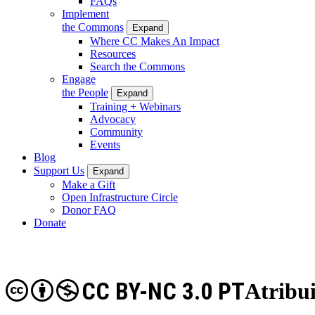
FAQs
Implement
the Commons
Expand
Where CC Makes An Impact
Resources
Search the Commons
Engage
the People
Expand
Training + Webinars
Advocacy
Community
Events
Blog
Support Us
Expand
Make a Gift
Open Infrastructure Circle
Donor FAQ
Donate
CC BY-NC 3.0 PT
Atribu