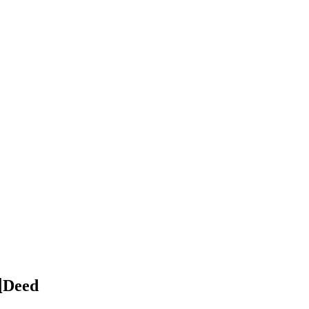
l
Deed