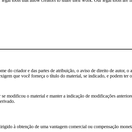
gal tools that allow creators to share their work. Our legal tools are fr
 do criador e das partes de atribuição, o aviso de direito de autor, o 
igem que você forneça o título do material, se indicado, e podem ter ou
e modificou o material e manter a indicação de modificações anteriores
erivado.
rigido à obtenção de uma vantagem comercial ou compensação monetá