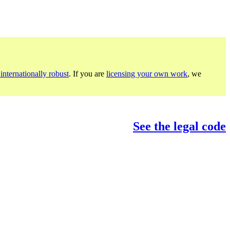
internationally robust
. If you are
licensing your own work
, we
See the legal code