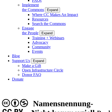
FAQs
Implement
the Commons
Expand
Where CC Makes An Impact
Resources
Search the Commons
Engage
the People
Expand
Training + Webinars
Advocacy
Community
Events
Blog
Support Us
Expand
Make a Gift
Open Infrastructure Circle
Donor FAQ
Donate
Namensnennung-