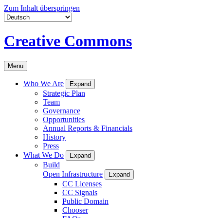
Zum Inhalt überspringen
Creative Commons
Menu
Who We Are
Expand
Strategic Plan
Team
Governance
Opportunities
Annual Reports & Financials
History
Press
What We Do
Expand
Build
Open Infrastructure
Expand
CC Licenses
CC Signals
Public Domain
Chooser