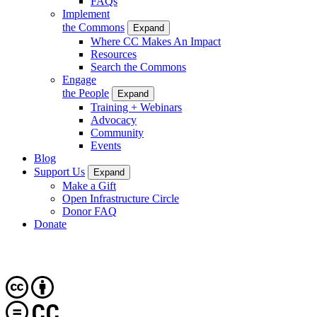
FAQs
Implement
the Commons
Expand
Where CC Makes An Impact
Resources
Search the Commons
Engage
the People
Expand
Training + Webinars
Advocacy
Community
Events
Blog
Support Us
Expand
Make a Gift
Open Infrastructure Circle
Donor FAQ
Donate
CC