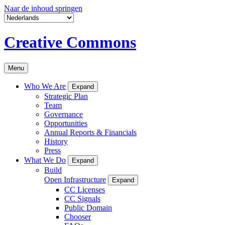
Naar de inhoud springen
Creative Commons
Menu
Who We Are
Expand
Strategic Plan
Team
Governance
Opportunities
Annual Reports & Financials
History
Press
What We Do
Expand
Build
Open Infrastructure
Expand
CC Licenses
CC Signals
Public Domain
Chooser