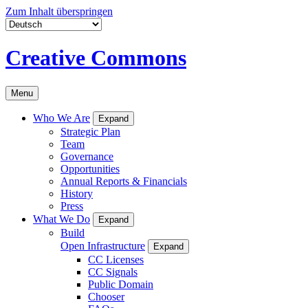
Zum Inhalt überspringen
Creative Commons
Menu
Who We Are
Expand
Strategic Plan
Team
Governance
Opportunities
Annual Reports & Financials
History
Press
What We Do
Expand
Build
Open Infrastructure
Expand
CC Licenses
CC Signals
Public Domain
Chooser