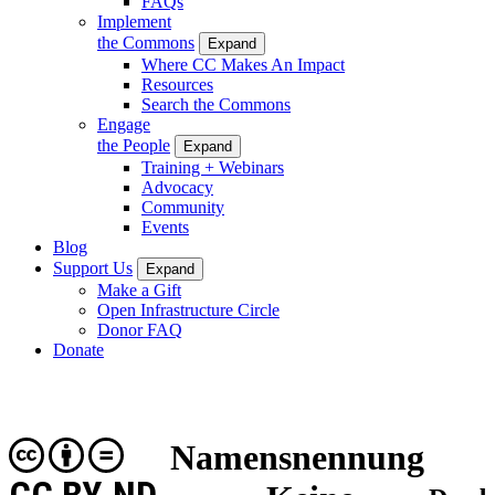
FAQs
Implement
the Commons
Expand
Where CC Makes An Impact
Resources
Search the Commons
Engage
the People
Expand
Training + Webinars
Advocacy
Community
Events
Blog
Support Us
Expand
Make a Gift
Open Infrastructure Circle
Donor FAQ
Donate
Namensnennung