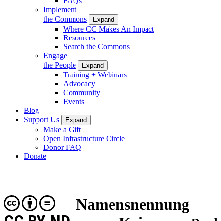
FAQs
Implement
the Commons
Expand
Where CC Makes An Impact
Resources
Search the Commons
Engage
the People
Expand
Training + Webinars
Advocacy
Community
Events
Blog
Support Us
Expand
Make a Gift
Open Infrastructure Circle
Donor FAQ
Donate
Namensnennung