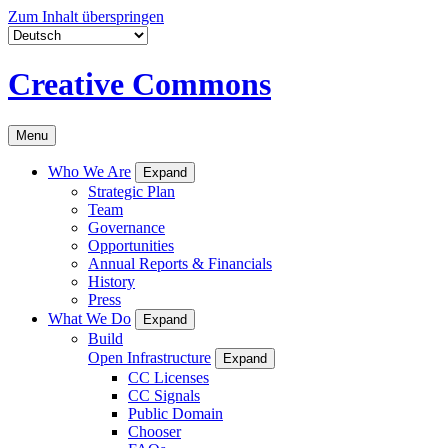
Zum Inhalt überspringen
Creative Commons
Menu
Who We Are
Expand
Strategic Plan
Team
Governance
Opportunities
Annual Reports & Financials
History
Press
What We Do
Expand
Build
Open Infrastructure
Expand
CC Licenses
CC Signals
Public Domain
Chooser