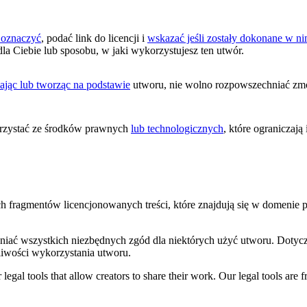
 oznaczyć
, podać link do licencji i
wskazać jeśli zostały dokonane w 
dla Ciebie lub sposobu, w jaki wykorzystujesz ten utwór.
ając lub tworząc na podstawie
utworu, nie wolno rozpowszechniać zmo
zystać ze środków prawnych
lub technologicznych
, które ograniczaj
ych fragmentów licencjonowanych treści, które znajdują się w domenie
niać wszystkich niezbędnych zgód dla niektórych użyć utworu. Dotycz
iwości wykorzystania utworu.
gal tools that allow creators to share their work. Our legal tools are fr