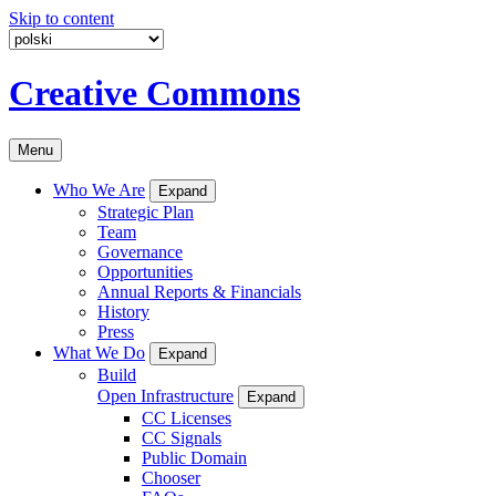
Skip to content
Creative Commons
Menu
Who We Are
Expand
Strategic Plan
Team
Governance
Opportunities
Annual Reports & Financials
History
Press
What We Do
Expand
Build
Open Infrastructure
Expand
CC Licenses
CC Signals
Public Domain
Chooser