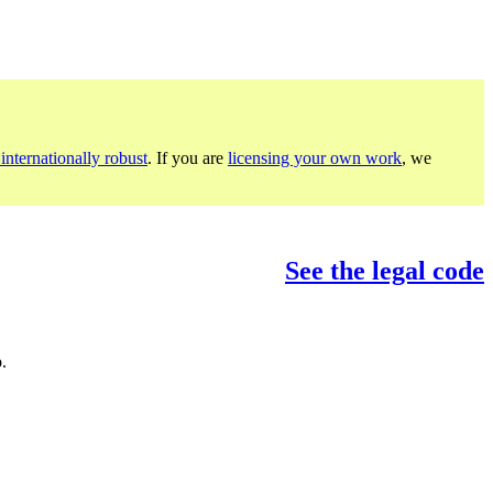
internationally robust
. If you are
licensing your own work
, we
See the legal code
.