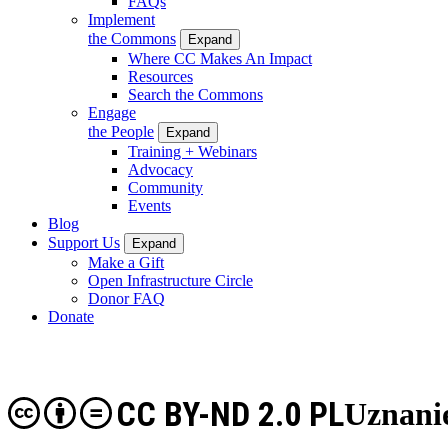
FAQs
Implement
the Commons
Expand
Where CC Makes An Impact
Resources
Search the Commons
Engage
the People
Expand
Training + Webinars
Advocacy
Community
Events
Blog
Support Us
Expand
Make a Gift
Open Infrastructure Circle
Donor FAQ
Donate
CC BY-ND 2.0 PL
Uznanie