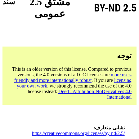
مشتق 2.5
سند
BY-ND 2.5
عمومی
توجه
This is an older version of this license. Compared to previous
versions, the 4.0 versions of all CC licenses are
more user-
friendly and more internationally robust
. If you are
licensing
your own work
, we strongly recommend the use of the 4.0
license instead:
Deed - Attribution-NoDerivatives 4.0
International
نشانی متعارف
https://creativecommons.org/licenses/by-nd/2.5/