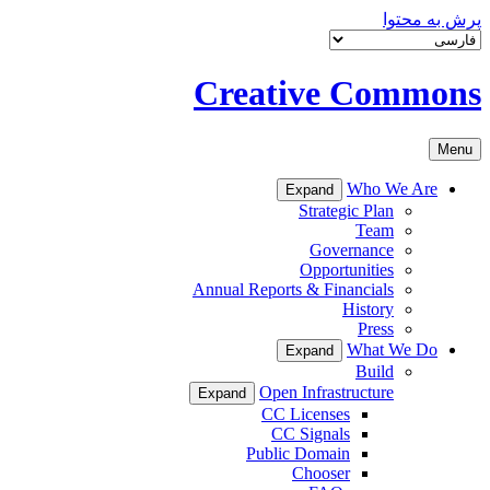
پرش به محتوا
Creative Commons
Menu
Who We Are
Expand
Strategic Plan
Team
Governance
Opportunities
Annual Reports & Financials
History
Press
What We Do
Expand
Build
Open Infrastructure
Expand
CC Licenses
CC Signals
Public Domain
Chooser