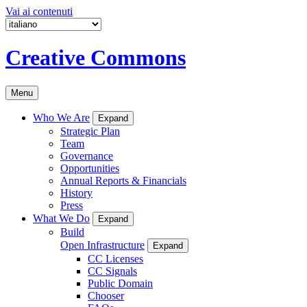
Vai ai contenuti
Creative Commons
Menu
Who We Are
Expand
Strategic Plan
Team
Governance
Opportunities
Annual Reports & Financials
History
Press
What We Do
Expand
Build
Open Infrastructure
Expand
CC Licenses
CC Signals
Public Domain
Chooser