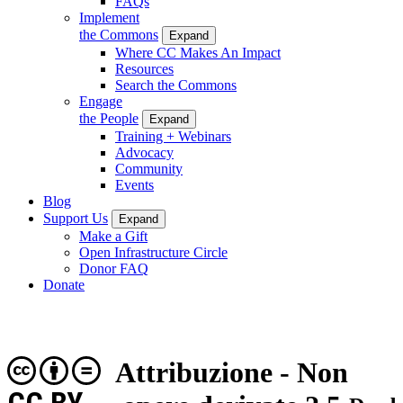
FAQs
Implement
the Commons
Expand
Where CC Makes An Impact
Resources
Search the Commons
Engage
the People
Expand
Training + Webinars
Advocacy
Community
Events
Blog
Support Us
Expand
Make a Gift
Open Infrastructure Circle
Donor FAQ
Donate
Attribuzione - Non