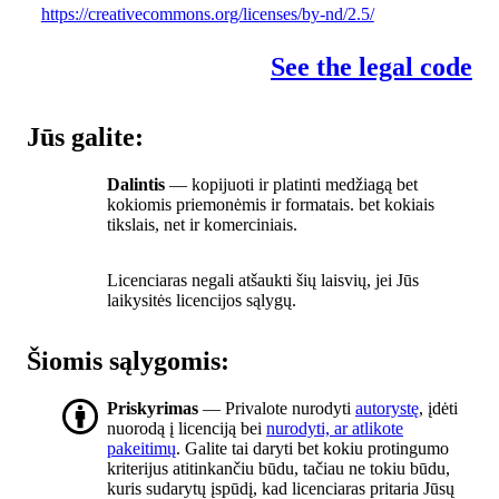
https://creativecommons.org/licenses/by-nd/2.5/
See the legal code
Jūs galite:
Dalintis
— kopijuoti ir platinti medžiagą bet
kokiomis priemonėmis ir formatais. bet kokiais
tikslais, net ir komerciniais.
Licenciaras negali atšaukti šių laisvių, jei Jūs
laikysitės licencijos sąlygų.
Šiomis sąlygomis:
Priskyrimas
— Privalote nurodyti
autorystę
, įdėti
nuorodą į licenciją bei
nurodyti, ar atlikote
pakeitimų
. Galite tai daryti bet kokiu protingumo
kriterijus atitinkančiu būdu, tačiau ne tokiu būdu,
kuris sudarytų įspūdį, kad licenciaras pritaria Jūsų