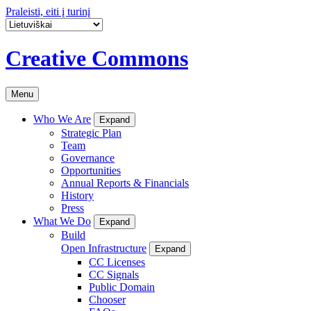
Praleisti, eiti į turinį
Creative Commons
Menu
Who We Are
Expand
Strategic Plan
Team
Governance
Opportunities
Annual Reports & Financials
History
Press
What We Do
Expand
Build
Open Infrastructure
Expand
CC Licenses
CC Signals
Public Domain
Chooser