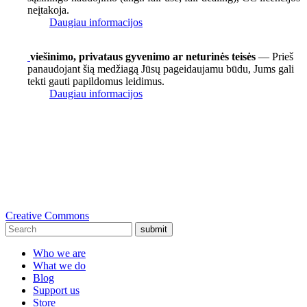
neįtakoja.
Daugiau informacijos
viešinimo, privataus gyvenimo ar neturinės teisės
— Prieš
panaudojant šią medžiagą Jūsų pageidaujamu būdu, Jums gali
tekti gauti papildomus leidimus.
Daugiau informacijos
Creative Commons
submit
Who we are
What we do
Blog
Support us
Store