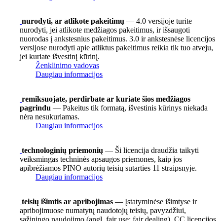
nurodyti, ar atlikote pakeitimų
— 4.0 versijoje turite
nurodyti, jei atlikote medžiagos pakeitimus, ir išsaugoti
nuorodas į ankstesnius pakeitimus. 3.0 ir ankstesnėse licencijos
versijose nurodyti apie atliktus pakeitimus reikia tik tuo atveju,
jei kuriate išvestinį kūrinį.
Ženklinimo vadovas
Daugiau informacijos
remiksuojate, perdirbate ar kuriate šios medžiagos
pagrindu
— Pakeitus tik formatą, išvestinis kūrinys niekada
nėra nesukuriamas.
Daugiau informacijos
technologinių priemonių
— Ši licencija draudžia taikyti
veiksmingas techninės apsaugos priemones, kaip jos
apibrėžiamos PINO autorių teisių sutarties 11 straipsnyje.
Daugiau informacijos
teisių išimtis ar apribojimas
— Įstatyminėse išimtyse ir
apribojimuose numatytų naudotojų teisių, pavyzdžiui,
sąžiningo naudojimo (angl. fair use; fair dealing), CC licencijos