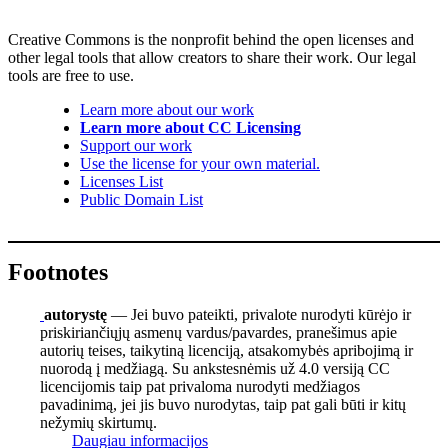
Creative Commons is the nonprofit behind the open licenses and
other legal tools that allow creators to share their work. Our legal
tools are free to use.
Learn more about our work
Learn more about CC Licensing
Support our work
Use the license for your own material.
Licenses List
Public Domain List
Footnotes
autorystę
— Jei buvo pateikti, privalote nurodyti kūrėjo ir
priskiriančiųjų asmenų vardus/pavardes, pranešimus apie
autorių teises, taikytiną licenciją, atsakomybės apribojimą ir
nuorodą į medžiagą. Su ankstesnėmis už 4.0 versiją CC
licencijomis taip pat privaloma nurodyti medžiagos
pavadinimą, jei jis buvo nurodytas, taip pat gali būti ir kitų
nežymių skirtumų.
Daugiau informacijos