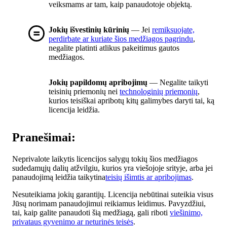
veiksmams ar tam, kaip panaudotoje objektą.
Jokių išvestinių kūrinių
— Jei
remiksuojate,
perdirbate ar kuriate šios medžiagos pagrindu
,
negalite platinti atlikus pakeitimus gautos
medžiagos.
Jokių papildomų apribojimų
— Negalite taikyti
teisinių priemonių nei
technologinių priemonių
,
kurios teisiškai apribotų kitų galimybes daryti tai, ką
licencija leidžia.
Pranešimai:
Neprivalote laikytis licencijos salygų tokių šios medžiagos
sudedamųjų dalių atžvilgiu, kurios yra viešojoje srityje, arba jei
panaudojimą leidžia taikytina
teisių išimtis ar apribojimas
.
Nesuteikiama jokių garantijų. Licencija nebūtinai suteikia visus
Jūsų norimam panaudojimui reikiamus leidimus. Pavyzdžiui,
tai, kaip galite panaudoti šią medžiagą, gali riboti
viešinimo,
privataus gyvenimo ar neturinės teisės
.