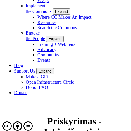
FAQs
Implement
the Commons
Expand
Where CC Makes An Impact
Resources
Search the Commons
Engage
the People
Expand
Training + Webinars
Advocacy
Community
Events
Blog
Support Us
Expand
Make a Gift
Open Infrastructure Circle
Donor FAQ
Donate
Priskyrimas -