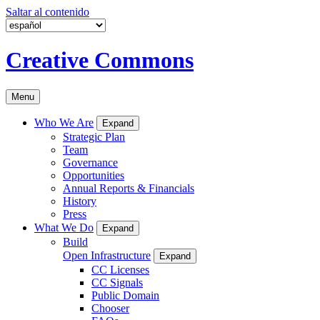
Saltar al contenido
Creative Commons
Menu
Who We Are
Expand
Strategic Plan
Team
Governance
Opportunities
Annual Reports & Financials
History
Press
What We Do
Expand
Build
Open Infrastructure
Expand
CC Licenses
CC Signals
Public Domain
Chooser