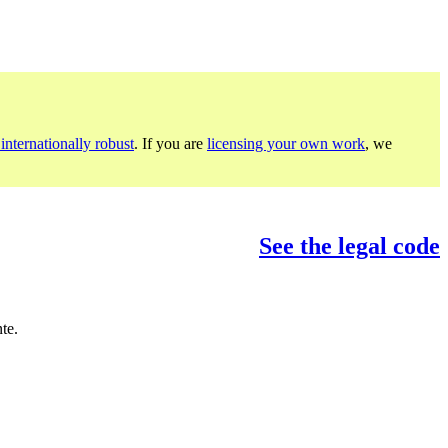
internationally robust
. If you are
licensing your own work
, we
See the legal code
te.