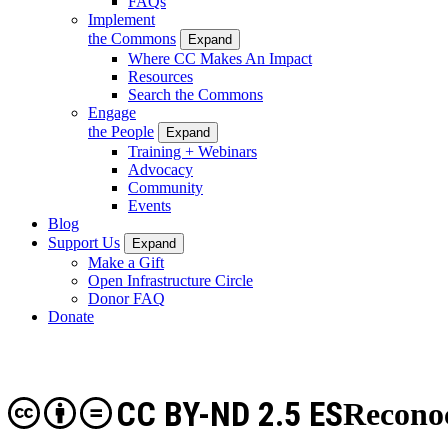
FAQs
Implement
the Commons
Expand
Where CC Makes An Impact
Resources
Search the Commons
Engage
the People
Expand
Training + Webinars
Advocacy
Community
Events
Blog
Support Us
Expand
Make a Gift
Open Infrastructure Circle
Donor FAQ
Donate
CC BY-ND 2.5 ES
Recono