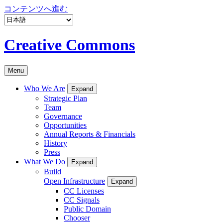
コンテンツへ進む
Creative Commons
Menu
Who We Are
Expand
Strategic Plan
Team
Governance
Opportunities
Annual Reports & Financials
History
Press
What We Do
Expand
Build
Open Infrastructure
Expand
CC Licenses
CC Signals
Public Domain
Chooser