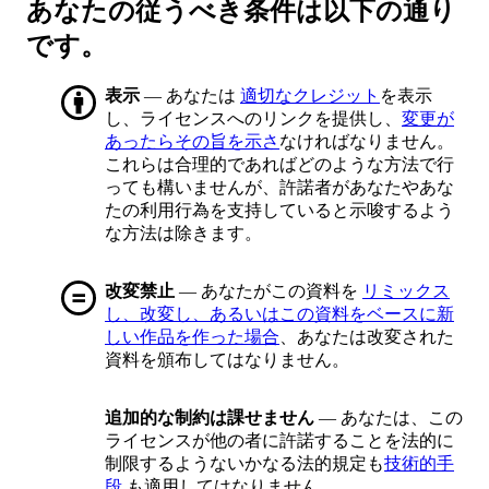
あなたの従うべき条件は以下の通り
です。
表示
— あなたは
適切なクレジット
を表示
し、ライセンスへのリンクを提供し、
変更が
あったらその旨を示さ
なければなりません。
これらは合理的であればどのような方法で行
っても構いませんが、許諾者があなたやあな
たの利用行為を支持していると示唆するよう
な方法は除きます。
改変禁止
— あなたがこの資料を
リミックス
し、改変し、あるいはこの資料をベースに新
しい作品を作った場合
、あなたは改変された
資料を頒布してはなりません。
追加的な制約は課せません
— あなたは、この
ライセンスが他の者に許諾することを法的に
制限するようないかなる法的規定も
技術的手
段
も適用してはなりません。