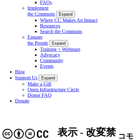
FAQs
Implement
the Commons
Expand
Where CC Makes An Impact
Resources
Search the Commons
Engage
the People
Expand
Training + Webinars
Advocacy
Community
Events
Blog
Support Us
Expand
Make a Gift
Open Infrastructure Circle
Donor FAQ
Donate
表示 - 改変禁
CC
コモ