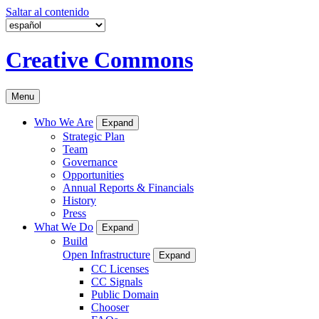
Saltar al contenido
Creative Commons
Menu
Who We Are
Expand
Strategic Plan
Team
Governance
Opportunities
Annual Reports & Financials
History
Press
What We Do
Expand
Build
Open Infrastructure
Expand
CC Licenses
CC Signals
Public Domain
Chooser