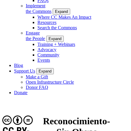
FAQs
Implement
the Commons
Expand
Where CC Makes An Impact
Resources
Search the Commons
Engage
the People
Expand
Training + Webinars
Advocacy
Community
Events
Blog
Support Us
Expand
Make a Gift
Open Infrastructure Circle
Donor FAQ
Donate
Reconocimiento-
CC BY-