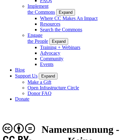
FAQs
Implement
the Commons
Expand
Where CC Makes An Impact
Resources
Search the Commons
Engage
the People
Expand
Training + Webinars
Advocacy
Community
Events
Blog
Support Us
Expand
Make a Gift
Open Infrastructure Circle
Donor FAQ
Donate
Namensnennung -
CC BY-