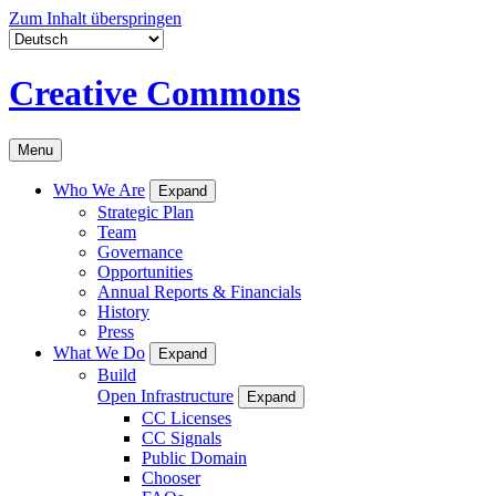
Zum Inhalt überspringen
Creative Commons
Menu
Who We Are
Expand
Strategic Plan
Team
Governance
Opportunities
Annual Reports & Financials
History
Press
What We Do
Expand
Build
Open Infrastructure
Expand
CC Licenses
CC Signals
Public Domain
Chooser