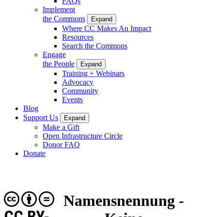
FAQs
Implement
the Commons
Expand
Where CC Makes An Impact
Resources
Search the Commons
Engage
the People
Expand
Training + Webinars
Advocacy
Community
Events
Blog
Support Us
Expand
Make a Gift
Open Infrastructure Circle
Donor FAQ
Donate
Namensnennung -
CC BY-