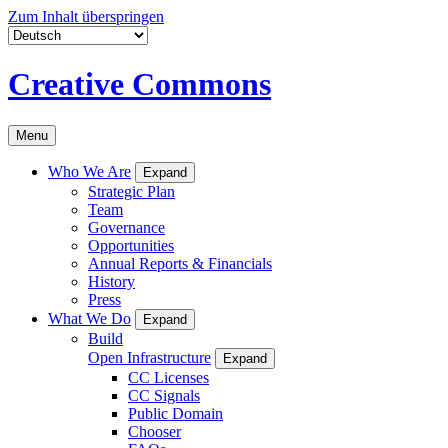
Zum Inhalt überspringen
Creative Commons
Menu
Who We Are
Expand
Strategic Plan
Team
Governance
Opportunities
Annual Reports & Financials
History
Press
What We Do
Expand
Build
Open Infrastructure
Expand
CC Licenses
CC Signals
Public Domain
Chooser