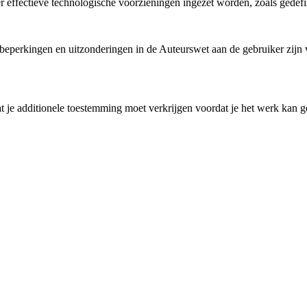
 er effectieve technologische voorzieningen ingezet worden, zoals gedef
perkingen en uitzonderingen in de Auteurswet aan de gebruiker zijn ve
 je additionele toestemming moet verkrijgen voordat je het werk kan ge