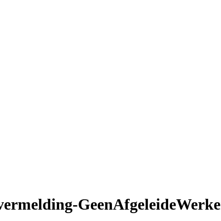
ermelding-GeenAfgeleideWerke