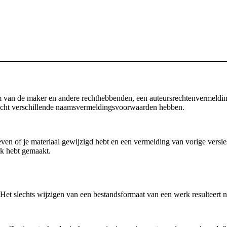
an de maker en andere rechthebbenden, een auteursrechtenvermelding, d
 licht verschillende naamsvermeldingsvoorwaarden hebben.
en of je materiaal gewijzigd hebt en een vermelding van vorige versies b
rk hebt gemaakt.
et slechts wijzigen van een bestandsformaat van een werk resulteert no