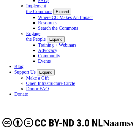
FAQs
Implement
the Commons
Expand
Where CC Makes An Impact
Resources
Search the Commons
Engage
the People
Expand
Training + Webinars
Advocacy
Community
Events
Blog
Support Us
Expand
Make a Gift
Open Infrastructure Circle
Donor FAQ
Donate
CC BY-ND 3.0 NL
Naamsv