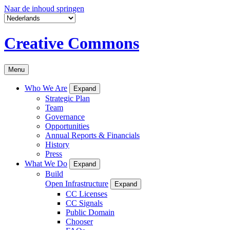
Naar de inhoud springen
Creative Commons
Menu
Who We Are
Expand
Strategic Plan
Team
Governance
Opportunities
Annual Reports & Financials
History
Press
What We Do
Expand
Build
Open Infrastructure
Expand
CC Licenses
CC Signals
Public Domain
Chooser