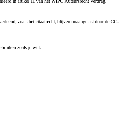
inieerd in artikel 11 van het WIPO Auteursrecht Verdrag.
rleend, zoals het citaatrecht, blijven onaangetast door de CC-
bruiken zoals je wilt.