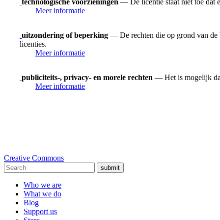
technologische voorzieningen
— De licentie staat niet toe dat
Meer informatie
uitzondering of beperking
— De rechten die op grond van de be
licenties.
Meer informatie
publiciteits-, privacy- en morele rechten
— Het is mogelijk dat
Meer informatie
Creative Commons
submit
Who we are
What we do
Blog
Support us