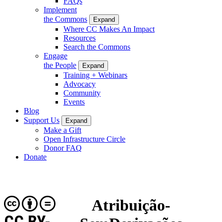
FAQs
Implement
the Commons
Expand
Where CC Makes An Impact
Resources
Search the Commons
Engage
the People
Expand
Training + Webinars
Advocacy
Community
Events
Blog
Support Us
Expand
Make a Gift
Open Infrastructure Circle
Donor FAQ
Donate
Atribuição-
CC BY-