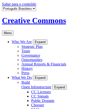
Saltar para o conteúdo
Creative Commons
Menu
Who We Are
Expand
Strategic Plan
Team
Governance
Opportunities
Annual Reports & Financials
History
Press
What We Do
Expand
Build
Open Infrastructure
Expand
CC Licenses
CC Signals
Public Domain
Chooser