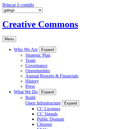
Brincar ó contido
Creative Commons
Menu
Who We Are
Expand
Strategic Plan
Team
Governance
Opportunities
Annual Reports & Financials
History
Press
What We Do
Expand
Build
Open Infrastructure
Expand
CC Licenses
CC Signals
Public Domain
Chooser