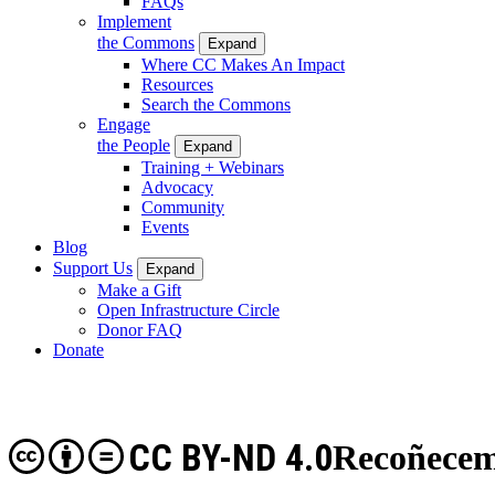
FAQs
Implement
the Commons
Expand
Where CC Makes An Impact
Resources
Search the Commons
Engage
the People
Expand
Training + Webinars
Advocacy
Community
Events
Blog
Support Us
Expand
Make a Gift
Open Infrastructure Circle
Donor FAQ
Donate
CC BY-ND 4.0
Recoñeceme