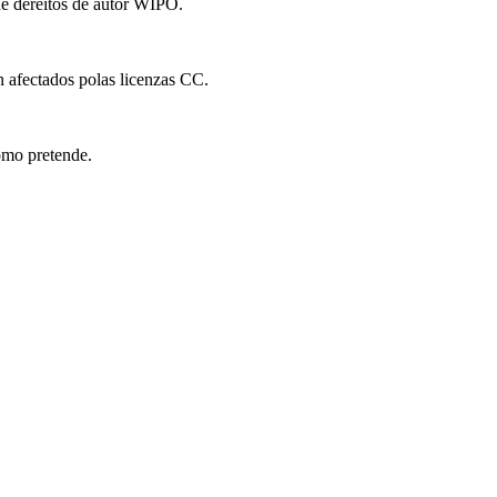
de dereitos de autor WIPO.
n afectados polas licenzas CC.
como pretende.