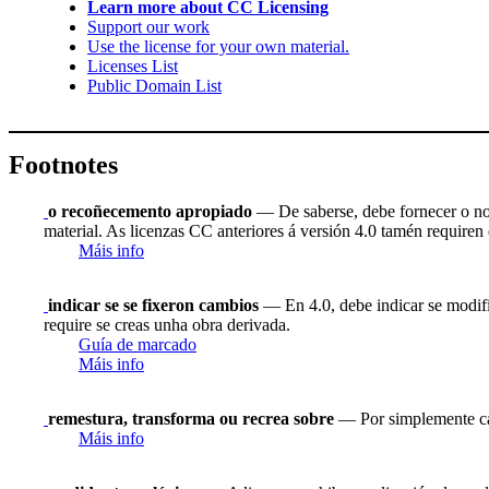
Learn more about CC Licensing
Support our work
Use the license for your own material.
Licenses List
Public Domain List
Footnotes
o recoñecemento apropiado
— De saberse, debe fornecer o nome
material. As licenzas CC anteriores á versión 4.0 tamén requiren q
Máis info
indicar se se fixeron cambios
— En 4.0, debe indicar se modific
require se creas unha obra derivada.
Guía de marcado
Máis info
remestura, transforma ou recrea sobre
— Por simplemente cam
Máis info