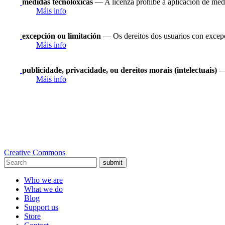
medidas tecnolóxicas
— A licenza prohibe a aplicación de medi
Máis info
excepción ou limitación
— Os dereitos dos usuarios con excepci
Máis info
publicidade, privacidade, ou dereitos morais (intelectuais)
— 
Máis info
Creative Commons
submit
Who we are
What we do
Blog
Support us
Store