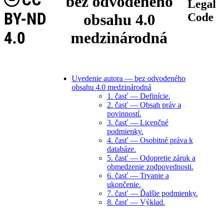
bez odvodeného
Legal
BY-ND
obsahu 4.0
Code
4.0
medzinárodná
Uvedenie autora — bez odvodeného
obsahu 4.0 medzinárodná
1. časť — Definície.
2. časť — Obsah práv a
povinností.
3. časť — Licenčné
podmienky.
4. časť — Osobitné práva k
databáze.
5. časť — Odopretie záruk a
obmedzenie zodpovednosti.
6. časť — Trvanie a
ukončenie.
7. časť — Ďalšie podmienky.
8. časť — Výklad.