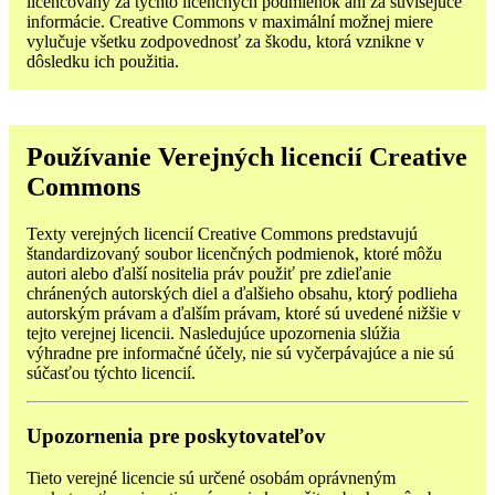
licencovaný za týchto licenčných podmienok ani za súvisejúce
informácie. Creative Commons v maximální možnej miere
vylučuje všetku zodpovednosť za škodu, ktorá vznikne v
dôsledku ich použitia.
Používanie Verejných licencií Creative
Commons
Texty verejných licencií Creative Commons predstavujú
štandardizovaný soubor licenčných podmienok, ktoré môžu
autori alebo ďalší nositelia práv použiť pre zdieľanie
chránených autorských diel a ďalšieho obsahu, ktorý podlieha
autorským právam a ďalším právam, ktoré sú uvedené nižšie v
tejto verejnej licencii. Nasledujúce upozornenia slúžia
výhradne pre informačné účely, nie sú vyčerpávajúce a nie sú
súčasťou týchto licencií.
Upozornenia pre poskytovateľov
Tieto verejné licencie sú určené osobám oprávneným