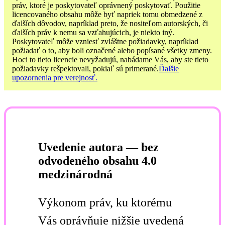
práv, ktoré je poskytovateľ oprávnený poskytovať. Použitie
licencovaného obsahu môže byť napriek tomu obmedzené z
ďalších dôvodov, napríklad preto, že nositeľom autorských, či
ďalších práv k nemu sa vzťahujúcich, je niekto iný.
Poskytovateľ môže vzniesť zvláštne požiadavky, napríklad
požiadať o to, aby boli označené alebo popísané všetky zmeny.
Hoci to tieto licencie nevyžadujú, nabádame Vás, aby ste tieto
požiadavky rešpektovali, pokiaľ sú primerané.
Ďalšie
upozornenia pre verejnosť.
Uvedenie autora — bez
odvodeného obsahu 4.0
medzinárodná
Výkonom práv, ku ktorému
Vás oprávňuje nižšie uvedená