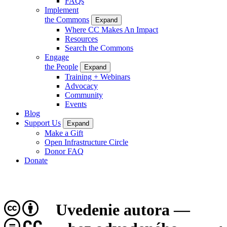
FAQs
Implement
the Commons
Expand
Where CC Makes An Impact
Resources
Search the Commons
Engage
the People
Expand
Training + Webinars
Advocacy
Community
Events
Blog
Support Us
Expand
Make a Gift
Open Infrastructure Circle
Donor FAQ
Donate
Uvedenie autora —
CC