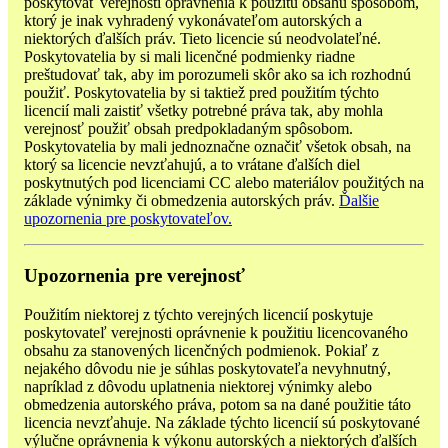
poskytovať verejnosti oprávnenia k použitu obsahu spôsobom,
ktorý je inak vyhradený vykonávateľom autorských a
niektorých ďalších práv. Tieto licencie sú neodvolateľné.
Poskytovatelia by si mali licenčné podmienky riadne
preštudovať tak, aby im porozumeli skôr ako sa ich rozhodnú
použiť. Poskytovatelia by si taktiež pred použitím týchto
licencií mali zaistiť všetky potrebné práva tak, aby mohla
verejnosť použiť obsah predpokladaným spôsobom.
Poskytovatelia by mali jednoznačne označiť všetok obsah, na
ktorý sa licencie nevzťahujú, a to vrátane ďalších diel
poskytnutých pod licenciami CC alebo materiálov použitých na
základe výnimky či obmedzenia autorských práv.
Ďalšie
upozornenia pre poskytovateľov.
Upozornenia pre verejnosť
Použitím niektorej z týchto verejných licencií poskytuje
poskytovateľ verejnosti oprávnenie k použitiu licencovaného
obsahu za stanovených licenčných podmienok. Pokiaľ z
nejakého dôvodu nie je súhlas poskytovateľa nevyhnutný,
napríklad z dôvodu uplatnenia niektorej výnimky alebo
obmedzenia autorského práva, potom sa na dané použitie táto
licencia nevzťahuje. Na základe týchto licencií sú poskytované
výlučne oprávnenia k výkonu autorských a niektorých ďalších