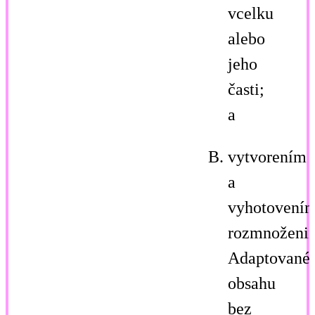
vcelku
alebo
jeho
časti;
a
vytvorením
a
vyhotovení
rozmnoženi
Adaptované
obsahu
bez