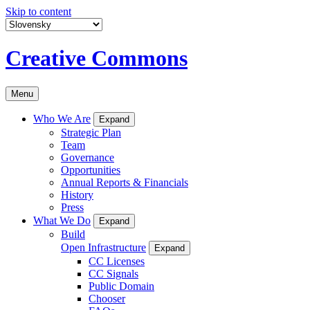
Skip to content
Creative Commons
Menu
Who We Are
Expand
Strategic Plan
Team
Governance
Opportunities
Annual Reports & Financials
History
Press
What We Do
Expand
Build
Open Infrastructure
Expand
CC Licenses
CC Signals
Public Domain
Chooser