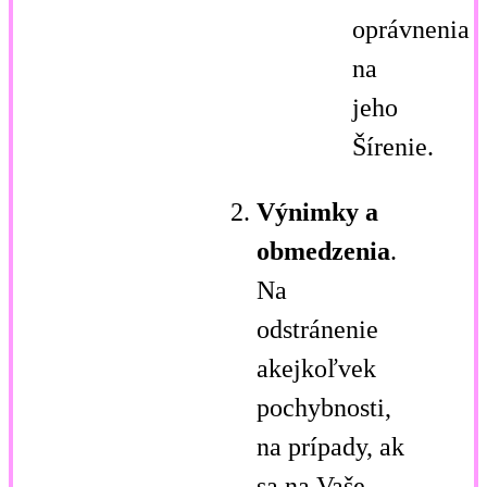
oprávnenia
na
jeho
Šírenie.
Výnimky a
obmedzenia
.
Na
odstránenie
akejkoľvek
pochybnosti,
na prípady, ak
sa na Vaše