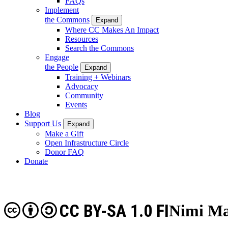
FAQs
Implement
the Commons
Expand
Where CC Makes An Impact
Resources
Search the Commons
Engage
the People
Expand
Training + Webinars
Advocacy
Community
Events
Blog
Support Us
Expand
Make a Gift
Open Infrastructure Circle
Donor FAQ
Donate
CC BY-SA 1.0 FI
Nimi Mai