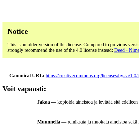
Notice
This is an older version of this license. Compared to previous versi
strongly recommend the use of the 4.0 license instead:
Deed - Nime
Canonical URL
https://creativecommons.org/licenses/by-sa/1.0/f
Voit vapaasti:
Jakaa
— kopioida aineistoa ja levittää sitä edellee
Muunnella
— remiksata ja muokata aineistoa sekä lu