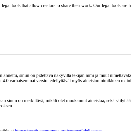
gal tools that allow creators to share their work. Our legal tools are fr
 annettu, sinun on pidettävä näkyvillä tekijän nimi ja muut nimettäväksi
a 4.0 varhaisemmat versiot edellyttävät myös aineiston nimikkeen mainit
 sinun on merkittävä, mikäli olet muokannut aineistoa, sekä säilyttää
teoksen.
tible at
https://creativecommons.org/compatiblelicenses