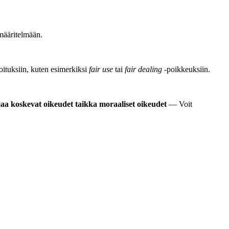
määritelmään.
joituksiin, kuten esimerkiksi
fair use
tai
fair dealing
-poikkeuksiin.
jaa koskevat oikeudet taikka moraaliset oikeudet
— Voit