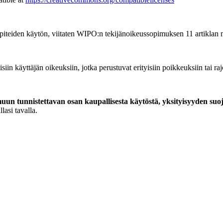
piteiden käytön, viitaten WIPO:n tekijänoikeussopimuksen 11 artiklan 
siin käyttäjän oikeuksiin, jotka perustuvat erityisiin poikkeuksiin tai ra
un tunnistettavan osan kaupallisesta käytöstä, yksityisyyden suo
lasi tavalla.