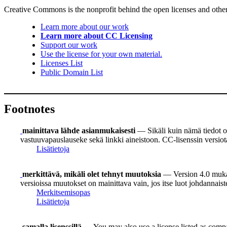
Creative Commons is the nonprofit behind the open licenses and other le
Learn more about our work
Learn more about CC Licensing
Support our work
Use the license for your own material.
Licenses List
Public Domain List
Footnotes
mainittava lähde asianmukaisesti
— Sikäli kuin nämä tiedot on
vastuuvapauslauseke sekä linkki aineistoon. CC-lisenssin versiot
Lisätietoja
merkittävä, mikäli olet tehnyt muutoksia
— Version 4.0 mukaan
versioissa muutokset on mainittava vain, jos itse luot johdannais
Merkitsemisopas
Lisätietoja
samalla lisenssillä
— You may also use a license listed as compa