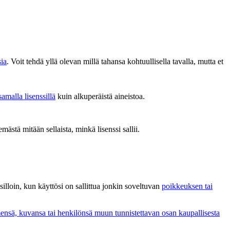
sia
. Voit tehdä yllä olevan millä tahansa kohtuullisella tavalla, mutta et
samalla lisenssillä
kuin alkuperäistä aineistoa.
emästä mitään sellaista, minkä lisenssi sallii.
i silloin, kun käyttösi on sallittua jonkin soveltuvan
poikkeuksen tai
ensä, kuvansa tai henkilönsä muun tunnistettavan osan kaupallisesta