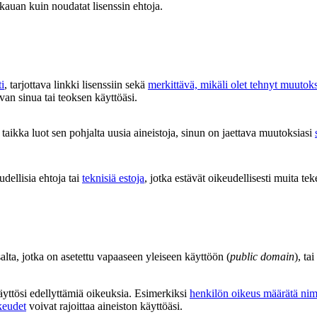
 kauan kuin noudatat lisenssin ehtoja.
i
, tarjottava linkki lisenssiin sekä
merkittävä, mikäli olet tehnyt muutok
van sinua tai teoksen käyttöäsi.
aikka luot sen pohjalta uusia aineistoja, sinun on jaettava muutoksiasi
udellisia ehtoja tai
teknisiä estoja
, jotka estävät oikeudellisesti muita tek
salta, jotka on asetettu vapaaseen yleiseen käyttöön (
public domain
), ta
käyttösi edellyttämiä oikeuksia. Esimerkiksi
henkilön oikeus määrätä nim
keudet
voivat rajoittaa aineiston käyttöäsi.