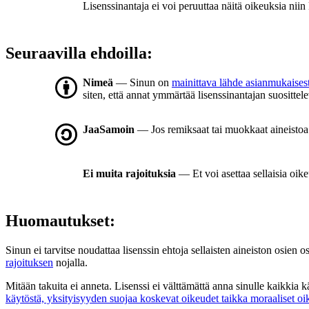
Lisenssinantaja ei voi peruuttaa näitä oikeuksia niin
Seuraavilla ehdoilla:
Nimeä
— Sinun on
mainittava lähde asianmukaisest
siten, että annat ymmärtää lisenssinantajan suosittele
JaaSamoin
— Jos remiksaat tai muokkaat aineistoa t
Ei muita rajoituksia
— Et voi asettaa sellaisia oike
Huomautukset:
Sinun ei tarvitse noudattaa lisenssin ehtoja sellaisten aineiston osien o
rajoituksen
nojalla.
Mitään takuita ei anneta. Lisenssi ei välttämättä anna sinulle kaikkia 
käytöstä, yksityisyyden suojaa koskevat oikeudet taikka moraaliset oi