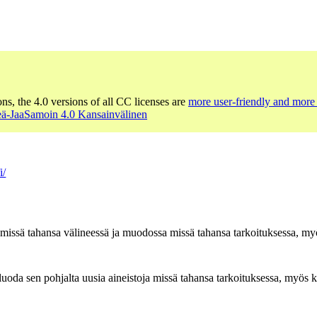
ons, the 4.0 versions of all CC licenses are
more user-friendly and more 
ä-JaaSamoin 4.0 Kansainvälinen
i/
n missä tahansa välineessä ja muodossa missä tahansa tarkoituksessa, myö
oda sen pohjalta uusia aineistoja missä tahansa tarkoituksessa, myös ka