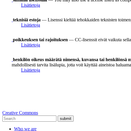
Lisätietoja
teknisiä estoja
— Lisenssi kieltää tehokkaiden teknisten toimen
Lisätietoja
poikkeuksen tai rajoituksen
— CC-lisenssit eivät vaikuta sellai
Lisätietoja
henkilön oikeus määrätä nimensä, kuvansa tai henkilönsä mu
mahdollisesti tarvita lisälupia, jotta voit käyttää aineistoa haluamal
Lisätietoja
Creative Commons
submit
Who we are