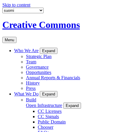
Skip to content
Creative Commons
Menu
Who We Are
Expand
Strategic Plan
Team
Governance
Opportunities
Annual Reports & Financials
History
Press
What We Do
Expand
Build
Open Infrastructure
Expand
CC Licenses
CC Signals
Public Domain
Chooser