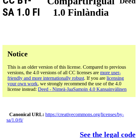
CC BY-
CompartirIgual
Deed
SA 1.0 FI
1.0 Finlàndia
Notice
This is an older version of this license. Compared to previous
versions, the 4.0 versions of all CC licenses are
more user-
friendly and more internationally robust
. If you are
licensing
your own work
, we strongly recommend the use of the 4.0
license instead:
Deed - Nimeä-JaaSamoin 4.0 Kansainvälinen
Canonical URL
https://creativecommons.org/licenses/by-
sa/1.0/fi/
See the legal code