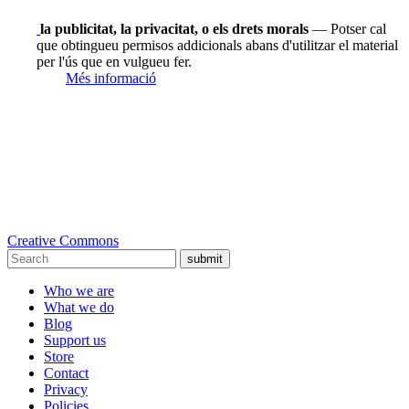
la publicitat, la privacitat, o els drets morals
— Potser cal
que obtingueu permisos addicionals abans d'utilitzar el material
per l'ús que en vulgueu fer.
Més informació
Creative Commons
submit
Who we are
What we do
Blog
Support us
Store
Contact
Privacy
Policies