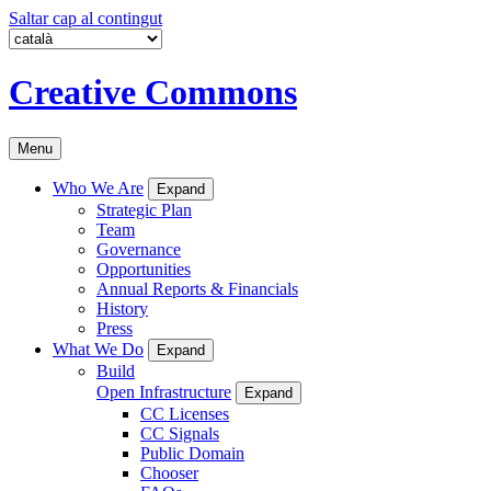
Saltar cap al contingut
Creative Commons
Menu
Who We Are
Expand
Strategic Plan
Team
Governance
Opportunities
Annual Reports & Financials
History
Press
What We Do
Expand
Build
Open Infrastructure
Expand
CC Licenses
CC Signals
Public Domain
Chooser