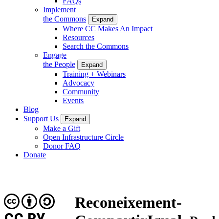
FAQs
Implement
the Commons
Expand
Where CC Makes An Impact
Resources
Search the Commons
Engage
the People
Expand
Training + Webinars
Advocacy
Community
Events
Blog
Support Us
Expand
Make a Gift
Open Infrastructure Circle
Donor FAQ
Donate
Reconeixement-