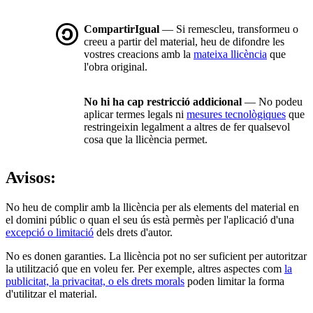
CompartirIgual
— Si remescleu, transformeu o
creeu a partir del material, heu de difondre les
vostres creacions amb la
mateixa llicència
que
l'obra original.
No hi ha cap restricció addicional
— No podeu
aplicar termes legals ni
mesures tecnològiques
que
restringeixin legalment a altres de fer qualsevol
cosa que la llicència permet.
Avisos:
No heu de complir amb la llicència per als elements del material en
el domini públic o quan el seu ús està permès per l'aplicació d'una
excepció o limitació
dels drets d'autor.
No es donen garanties. La llicència pot no ser suficient per autoritzar
la utilització que en voleu fer. Per exemple, altres aspectes com
la
publicitat, la privacitat, o els drets morals
poden limitar la forma
d'utilitzar el material.