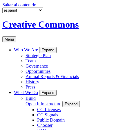
Saltar al contenido
Creative Commons
Menu
Who We Are
Expand
Strategic Plan
Team
Governance
Opportunities
Annual Reports & Financials
History
Press
What We Do
Expand
Build
Open Infrastructure
Expand
CC Licenses
CC Signals
Public Domain
Chooser