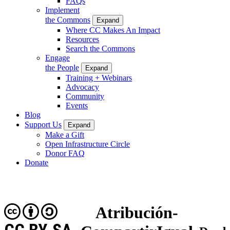
FAQs
Implement
the Commons
Expand
Where CC Makes An Impact
Resources
Search the Commons
Engage
the People
Expand
Training + Webinars
Advocacy
Community
Events
Blog
Support Us
Expand
Make a Gift
Open Infrastructure Circle
Donor FAQ
Donate
Atribución-