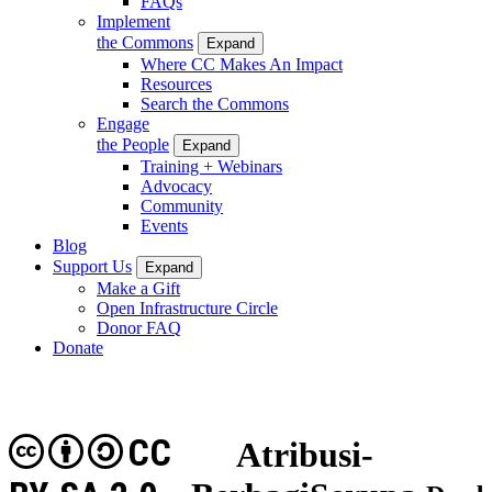
FAQs
Implement
the Commons
Expand
Where CC Makes An Impact
Resources
Search the Commons
Engage
the People
Expand
Training + Webinars
Advocacy
Community
Events
Blog
Support Us
Expand
Make a Gift
Open Infrastructure Circle
Donor FAQ
Donate
CC
Atribusi-