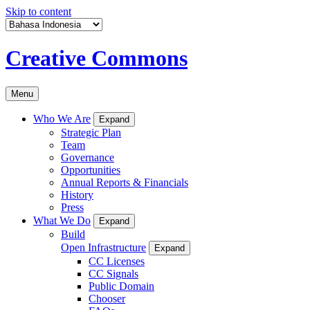
Skip to content
Creative Commons
Menu
Who We Are
Expand
Strategic Plan
Team
Governance
Opportunities
Annual Reports & Financials
History
Press
What We Do
Expand
Build
Open Infrastructure
Expand
CC Licenses
CC Signals
Public Domain
Chooser