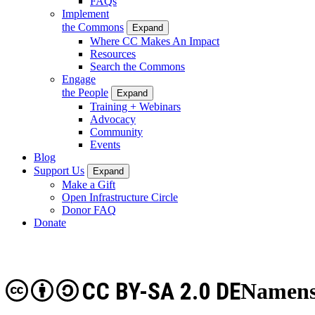
FAQs
Implement
the Commons
Expand
Where CC Makes An Impact
Resources
Search the Commons
Engage
the People
Expand
Training + Webinars
Advocacy
Community
Events
Blog
Support Us
Expand
Make a Gift
Open Infrastructure Circle
Donor FAQ
Donate
CC BY-SA 2.0 DE
Namens