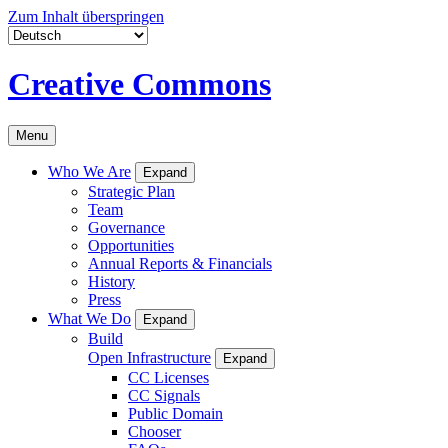
Zum Inhalt überspringen
Creative Commons
Menu
Who We Are
Expand
Strategic Plan
Team
Governance
Opportunities
Annual Reports & Financials
History
Press
What We Do
Expand
Build
Open Infrastructure
Expand
CC Licenses
CC Signals
Public Domain
Chooser