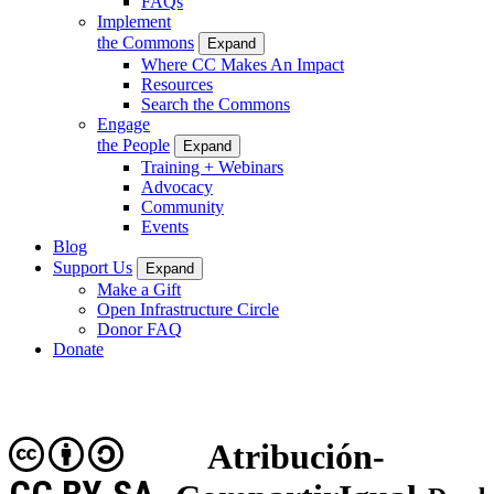
FAQs
Implement
the Commons
Expand
Where CC Makes An Impact
Resources
Search the Commons
Engage
the People
Expand
Training + Webinars
Advocacy
Community
Events
Blog
Support Us
Expand
Make a Gift
Open Infrastructure Circle
Donor FAQ
Donate
Atribución-