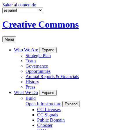
Saltar al contenido
Creative Commons
Menu
Who We Are
Expand
Strategic Plan
Team
Governance
Opportunities
Annual Reports & Financials
History
Press
What We Do
Expand
Build
Open Infrastructure
Expand
CC Licenses
CC Signals
Public Domain
Chooser