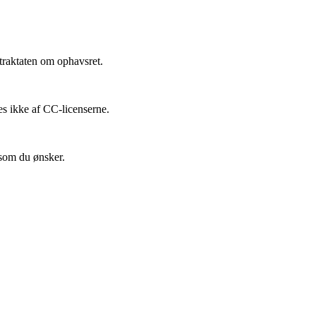
traktaten om ophavsret.
es ikke af CC-licenserne.
 som du ønsker.