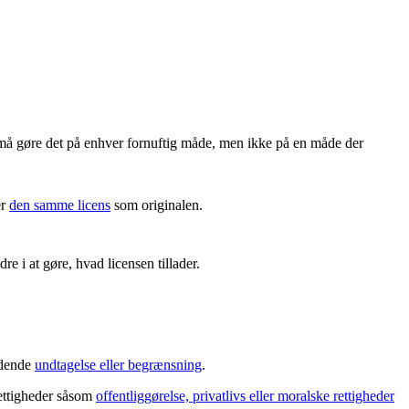
må gøre det på enhver fornuftig måde, men ikke på en måde der
er
den samme licens
som originalen.
re i at gøre, hvad licensen tillader.
ældende
undtagelse eller begrænsning
.
rettigheder såsom
offentliggørelse, privatlivs eller moralske rettigheder