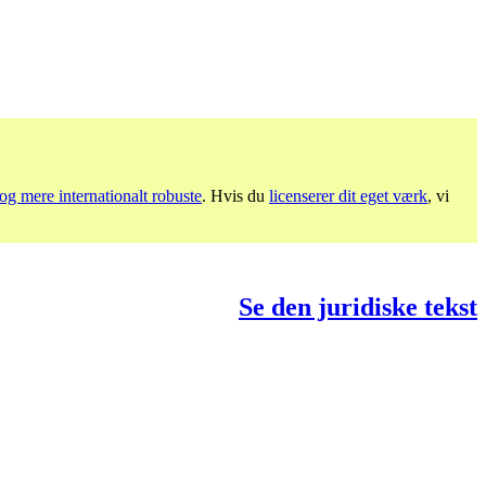
og mere internationalt robuste
. Hvis du
licenserer dit eget værk
, vi
Se den juridiske tekst