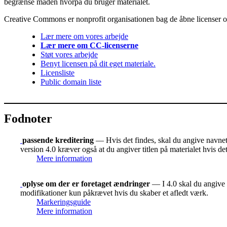
begrænse måden hvorpå du bruger materialet.
Creative Commons er nonprofit organisationen bag de åbne licenser og 
Lær mere om vores arbejde
Lær mere om CC-licenserne
Støt vores arbejde
Benyt licensen på dit eget materiale.
Licensliste
Public domain liste
Fodnoter
passende kreditering
— Hvis det findes, skal du angive navnet p
version 4.0 kræver også at du angiver titlen på materialet hvis d
Mere information
oplyse om der er foretaget ændringer
— I 4.0 skal du angive o
modifikationer kun påkrævet hvis du skaber et afledt værk.
Markeringsguide
Mere information