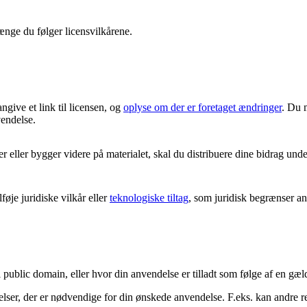
ænge du følger licensvilkårene.
angive et link til licensen, og
oplyse om der er foretaget ændringer
. Du 
vendelse.
eller bygger videre på materialet, skal du distribuere dine bidrag und
øje juridiske vilkår eller
teknologiske tiltag
, som juridisk begrænser and
i public domain, eller hvor din anvendelse er tilladt som følge af en g
delser, der er nødvendige for din ønskede anvendelse. F.eks. kan andre 