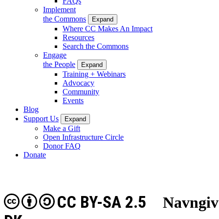
FAQs
Implement
the Commons
Expand
Where CC Makes An Impact
Resources
Search the Commons
Engage
the People
Expand
Training + Webinars
Advocacy
Community
Events
Blog
Support Us
Expand
Make a Gift
Open Infrastructure Circle
Donor FAQ
Donate
CC BY-SA 2.5
Navngiv