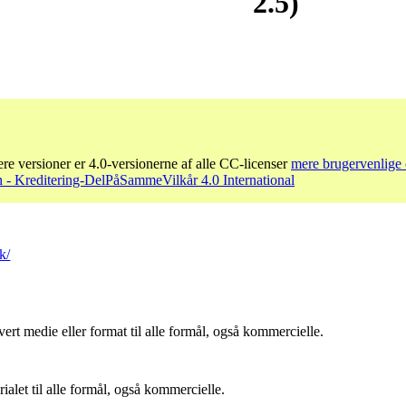
2.5)
re versioner er 4.0-versionerne af alle CC-licenser
mere brugervenlige 
- Kreditering-DelPåSammeVilkår 4.0 International
k/
ert medie eller format til alle formål, også kommercielle.
let til alle formål, også kommercielle.