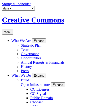
Spring til indholdet
Creative Commons
Menu
Who We Are
Expand
Strategic Plan
Team
Governance
Opportunities
Annual Reports & Financials
History
Press
What We Do
Expand
Build
Open Infrastructure
Expand
CC Licenses
CC Signals
Public Domain
Chooser