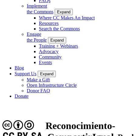
FAQs
Implement
the Commons
Expand
Where CC Makes An Impact
Resources
Search the Commons
Engage
the People
Expand
Training + Webinars
Advocacy
Community
Events
Blog
Support Us
Expand
Make a Gift
Open Infrastructure Circle
Donor FAQ
Donate
Reconocimiento-