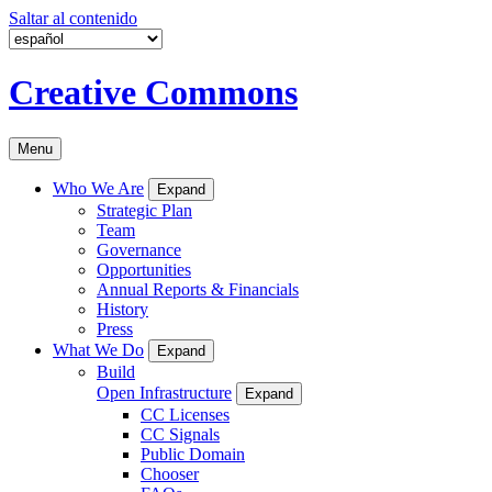
Saltar al contenido
Creative Commons
Menu
Who We Are
Expand
Strategic Plan
Team
Governance
Opportunities
Annual Reports & Financials
History
Press
What We Do
Expand
Build
Open Infrastructure
Expand
CC Licenses
CC Signals
Public Domain
Chooser