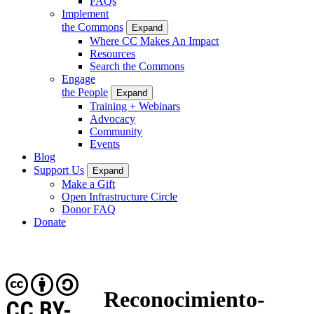
FAQs
Implement
the Commons
Expand
Where CC Makes An Impact
Resources
Search the Commons
Engage
the People
Expand
Training + Webinars
Advocacy
Community
Events
Blog
Support Us
Expand
Make a Gift
Open Infrastructure Circle
Donor FAQ
Donate
Reconocimiento-
CC BY-