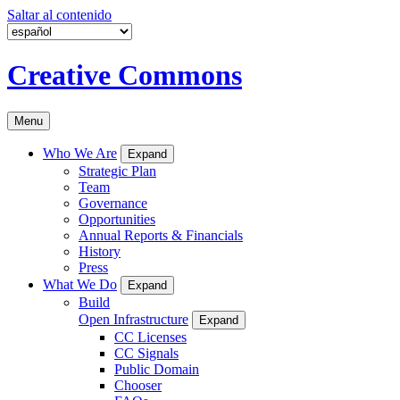
Saltar al contenido
Creative Commons
Menu
Who We Are
Expand
Strategic Plan
Team
Governance
Opportunities
Annual Reports & Financials
History
Press
What We Do
Expand
Build
Open Infrastructure
Expand
CC Licenses
CC Signals
Public Domain
Chooser