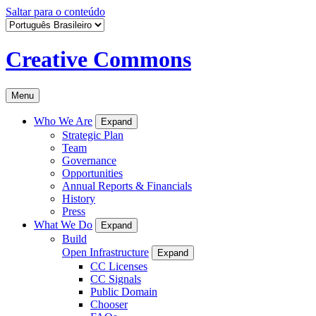
Saltar para o conteúdo
Creative Commons
Menu
Who We Are
Expand
Strategic Plan
Team
Governance
Opportunities
Annual Reports & Financials
History
Press
What We Do
Expand
Build
Open Infrastructure
Expand
CC Licenses
CC Signals
Public Domain
Chooser