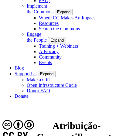
FAQs
Implement
the Commons
Expand
Where CC Makes An Impact
Resources
Search the Commons
Engage
the People
Expand
Training + Webinars
Advocacy
Community
Events
Blog
Support Us
Expand
Make a Gift
Open Infrastructure Circle
Donor FAQ
Donate
Atribuição-
CC BY-