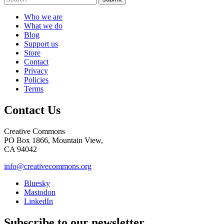
Who we are
What we do
Blog
Support us
Store
Contact
Privacy
Policies
Terms
Contact Us
Creative Commons
PO Box 1866, Mountain View,
CA 94042
info@creativecommons.org
Bluesky
Mastodon
LinkedIn
Subscribe to our newsletter