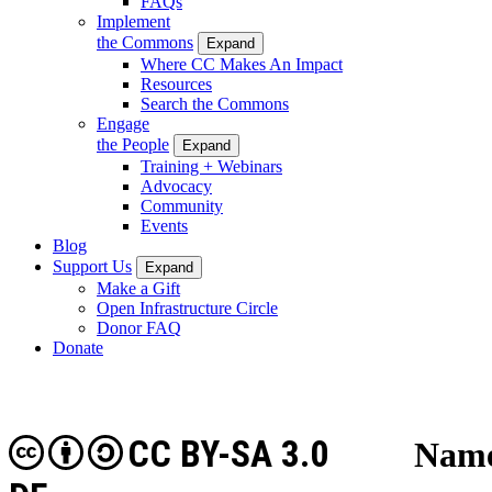
FAQs
Implement
the Commons
Expand
Where CC Makes An Impact
Resources
Search the Commons
Engage
the People
Expand
Training + Webinars
Advocacy
Community
Events
Blog
Support Us
Expand
Make a Gift
Open Infrastructure Circle
Donor FAQ
Donate
CC BY-SA 3.0
Name