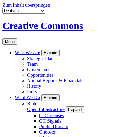
Zum Inhalt überspringen
Creative Commons
Menu
Who We Are
Expand
Strategic Plan
Team
Governance
Opportunities
Annual Reports & Financials
History
Press
What We Do
Expand
Build
Open Infrastructure
Expand
CC Licenses
CC Signals
Public Domain
Chooser