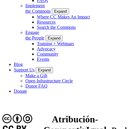
FAQs
Implement
the Commons
Expand
Where CC Makes An Impact
Resources
Search the Commons
Engage
the People
Expand
Training + Webinars
Advocacy
Community
Events
Blog
Support Us
Expand
Make a Gift
Open Infrastructure Circle
Donor FAQ
Donate
Atribución-