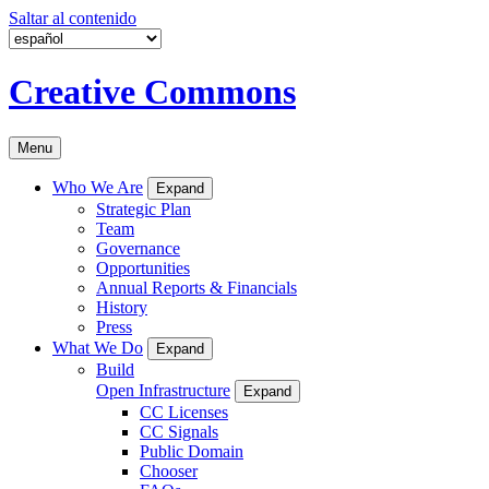
Saltar al contenido
Creative Commons
Menu
Who We Are
Expand
Strategic Plan
Team
Governance
Opportunities
Annual Reports & Financials
History
Press
What We Do
Expand
Build
Open Infrastructure
Expand
CC Licenses
CC Signals
Public Domain
Chooser