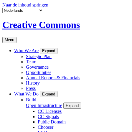
Naar de inhoud springen
Creative Commons
Menu
Who We Are
Expand
Strategic Plan
Team
Governance
Opportunities
Annual Reports & Financials
History
Press
What We Do
Expand
Build
Open Infrastructure
Expand
CC Licenses
CC Signals
Public Domain
Chooser