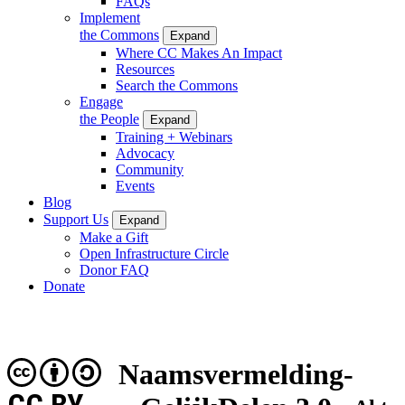
FAQs
Implement
the Commons
Expand
Where CC Makes An Impact
Resources
Search the Commons
Engage
the People
Expand
Training + Webinars
Advocacy
Community
Events
Blog
Support Us
Expand
Make a Gift
Open Infrastructure Circle
Donor FAQ
Donate
Naamsvermelding-