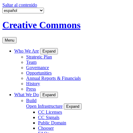
Saltar al contenido
Creative Commons
Menu
Who We Are
Expand
Strategic Plan
Team
Governance
Opportunities
Annual Reports & Financials
History
Press
What We Do
Expand
Build
Open Infrastructure
Expand
CC Licenses
CC Signals
Public Domain
Chooser