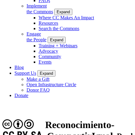
FAQs
Implement
the Commons
Expand
Where CC Makes An Impact
Resources
Search the Commons
Engage
the People
Expand
Training + Webinars
Advocacy
Community
Events
Blog
Support Us
Expand
Make a Gift
Open Infrastructure Circle
Donor FAQ
Donate
Reconocimiento-