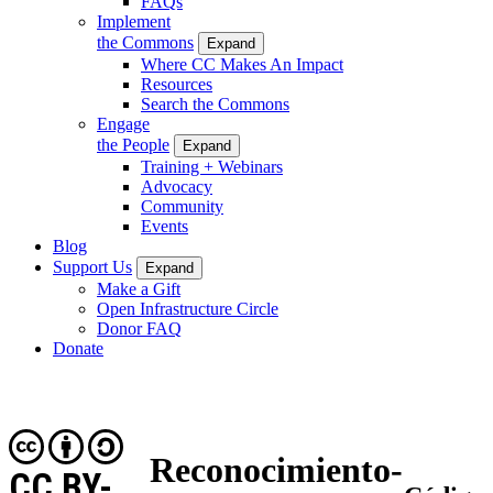
FAQs
Implement
the Commons
Expand
Where CC Makes An Impact
Resources
Search the Commons
Engage
the People
Expand
Training + Webinars
Advocacy
Community
Events
Blog
Support Us
Expand
Make a Gift
Open Infrastructure Circle
Donor FAQ
Donate
Reconocimiento-
CC BY-