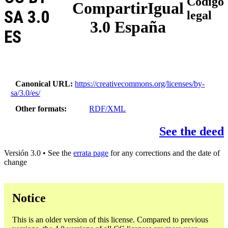
Código
CompartirIgual
SA 3.0
legal
3.0 España
ES
Canonical URL
https://creativecommons.org/licenses/by-
sa/3.0/es/
Other formats
RDF/XML
See the deed
Versión 3.0 • See the
errata page
for any corrections and the date of
change
Notice
This is an older version of this license. Compared to previous