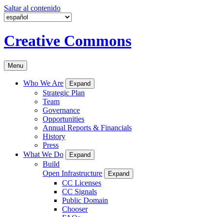
Saltar al contenido
Creative Commons
Menu
Who We Are
Expand
Strategic Plan
Team
Governance
Opportunities
Annual Reports & Financials
History
Press
What We Do
Expand
Build
Open Infrastructure
Expand
CC Licenses
CC Signals
Public Domain
Chooser