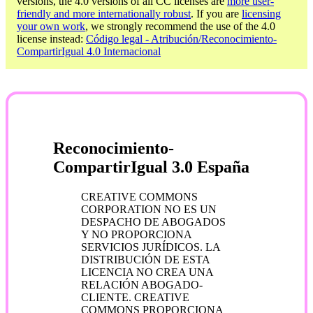
versions, the 4.0 versions of all CC licenses are
more user-
friendly and more internationally robust
. If you are
licensing
your own work
, we strongly recommend the use of the 4.0
license instead:
Código legal - Atribución/Reconocimiento-
CompartirIgual 4.0 Internacional
Reconocimiento-
CompartirIgual 3.0 España
CREATIVE COMMONS
CORPORATION NO ES UN
DESPACHO DE ABOGADOS
Y NO PROPORCIONA
SERVICIOS JURÍDICOS. LA
DISTRIBUCIÓN DE ESTA
LICENCIA NO CREA UNA
RELACIÓN ABOGADO-
CLIENTE. CREATIVE
COMMONS PROPORCIONA