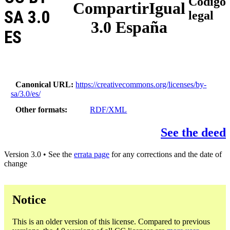
Código
CompartirIgual
SA 3.0
legal
3.0 España
ES
Canonical URL
https://creativecommons.org/licenses/by-
sa/3.0/es/
Other formats
RDF/XML
See the deed
Version 3.0 • See the
errata page
for any corrections and the date of
change
Notice
This is an older version of this license. Compared to previous