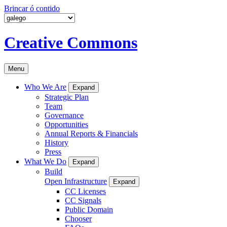
Brincar ó contido
Creative Commons
Menu
Who We Are
Expand
Strategic Plan
Team
Governance
Opportunities
Annual Reports & Financials
History
Press
What We Do
Expand
Build
Open Infrastructure
Expand
CC Licenses
CC Signals
Public Domain
Chooser