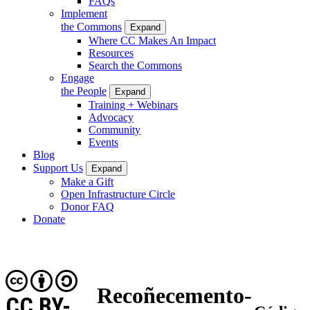
FAQs
Implement
the Commons
Expand
Where CC Makes An Impact
Resources
Search the Commons
Engage
the People
Expand
Training + Webinars
Advocacy
Community
Events
Blog
Support Us
Expand
Make a Gift
Open Infrastructure Circle
Donor FAQ
Donate
Recoñecemento-
CC BY-