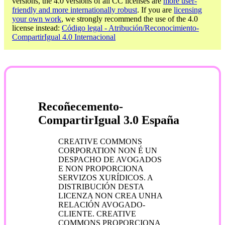
versions, the 4.0 versions of all CC licenses are
more user-
friendly and more internationally robust
. If you are
licensing
your own work
, we strongly recommend the use of the 4.0
license instead:
Código legal - Atribución/Reconocimiento-
CompartirIgual 4.0 Internacional
Recoñecemento-
CompartirIgual 3.0 España
CREATIVE COMMONS
CORPORATION NON É UN
DESPACHO DE AVOGADOS
E NON PROPORCIONA
SERVIZOS XURÍDICOS. A
DISTRIBUCIÓN DESTA
LICENZA NON CREA UNHA
RELACIÓN AVOGADO-
CLIENTE. CREATIVE
COMMONS PROPORCIONA