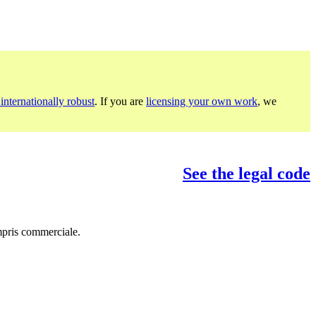
internationally robust
. If you are
licensing your own work
, we
See the legal code
mpris commerciale.