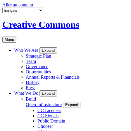
Aller au contenu
Creative Commons
Menu
Who We Are
Expand
Strategic Plan
Team
Governance
Opportunities
Annual Reports & Financials
History
Press
What We Do
Expand
Build
Open Infrastructure
Expand
CC Licenses
CC Signals
Public Domain
Chooser