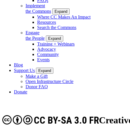
FAQs
Implement
the Commons
Expand
Where CC Makes An Impact
Resources
Search the Commons
Engage
the People
Expand
Training + Webinars
Advocacy
Community
Events
Blog
Support Us
Expand
Make a Gift
Open Infrastructure Circle
Donor FAQ
Donate
CC BY-SA 3.0 FR
Creativ