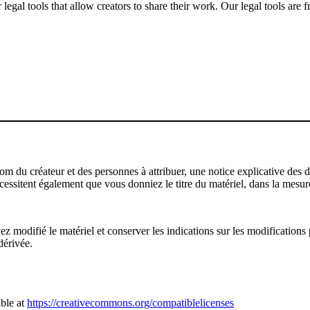
gal tools that allow creators to share their work. Our legal tools are fr
u créateur et des personnes à attribuer, une notice explicative des droi
écessitent également que vous donniez le titre du matériel, dans la mesure
modifié le matériel et conserver les indications sur les modifications p
dérivée.
ble at
https://creativecommons.org/compatiblelicenses