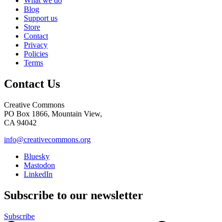
What we do
Blog
Support us
Store
Contact
Privacy
Policies
Terms
Contact Us
Creative Commons
PO Box 1866, Mountain View,
CA 94042
info@creativecommons.org
Bluesky
Mastodon
LinkedIn
Subscribe to our newsletter
Subscribe