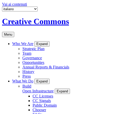
Vai ai contenuti
Creative Commons
Menu
Who We Are
Expand
Strategic Plan
Team
Governance
Opportunities
Annual Reports & Financials
History
Press
What We Do
Expand
Build
Open Infrastructure
Expand
CC Licenses
CC Signals
Public Domain
Chooser