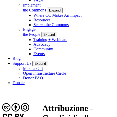
FAQs
Implement
the Commons
Expand
Where CC Makes An Impact
Resources
Search the Commons
Engage
the People
Expand
Training + Webinars
Advocacy
Community
Events
Blog
Support Us
Expand
Make a Gift
Open Infrastructure Circle
Donor FAQ
Donate
Attribuzione -
CC BY-