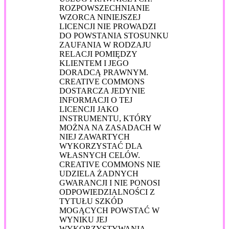
ROZPOWSZECHNIANIE
WZORCA NINIEJSZEJ
LICENCJI NIE PROWADZI
DO POWSTANIA STOSUNKU
ZAUFANIA W RODZAJU
RELACJI POMIĘDZY
KLIENTEM I JEGO
DORADCĄ PRAWNYM.
CREATIVE COMMONS
DOSTARCZA JEDYNIE
INFORMACJI O TEJ
LICENCJI JAKO
INSTRUMENTU, KTÓRY
MOŻNA NA ZASADACH W
NIEJ ZAWARTYCH
WYKORZYSTAĆ DLA
WŁASNYCH CELÓW.
CREATIVE COMMONS NIE
UDZIELA ŻADNYCH
GWARANCJI I NIE PONOSI
ODPOWIEDZIALNOŚCI Z
TYTUŁU SZKÓD
MOGĄCYCH POWSTAĆ W
WYNIKU JEJ
WYKORZYSTYWANIA.