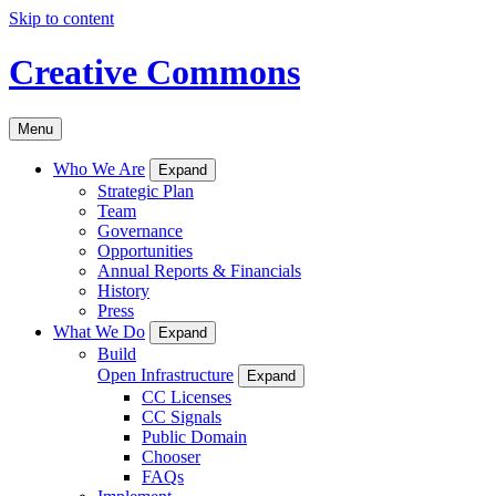
Skip to content
Creative Commons
Menu
Who We Are
Expand
Strategic Plan
Team
Governance
Opportunities
Annual Reports & Financials
History
Press
What We Do
Expand
Build
Open Infrastructure
Expand
CC Licenses
CC Signals
Public Domain
Chooser
FAQs