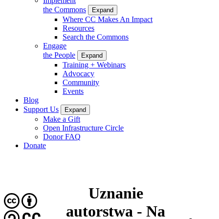
Implement
the Commons
Expand
Where CC Makes An Impact
Resources
Search the Commons
Engage
the People
Expand
Training + Webinars
Advocacy
Community
Events
Blog
Support Us
Expand
Make a Gift
Open Infrastructure Circle
Donor FAQ
Donate
Uznanie
autorstwa - Na
CC