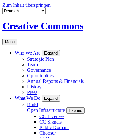
Zum Inhalt überspringen
Creative Commons
Menu
Who We Are
Expand
Strategic Plan
Team
Governance
Opportunities
Annual Reports & Financials
History
Press
What We Do
Expand
Build
Open Infrastructure
Expand
CC Licenses
CC Signals
Public Domain
Chooser