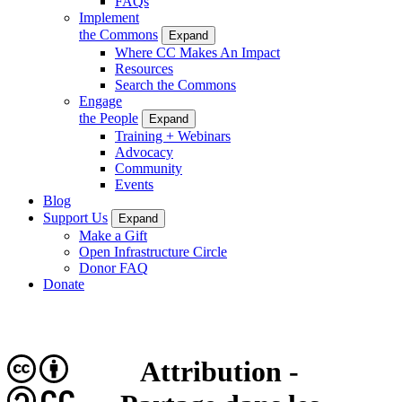
FAQs
Implement
the Commons
Expand
Where CC Makes An Impact
Resources
Search the Commons
Engage
the People
Expand
Training + Webinars
Advocacy
Community
Events
Blog
Support Us
Expand
Make a Gift
Open Infrastructure Circle
Donor FAQ
Donate
Attribution -
CC