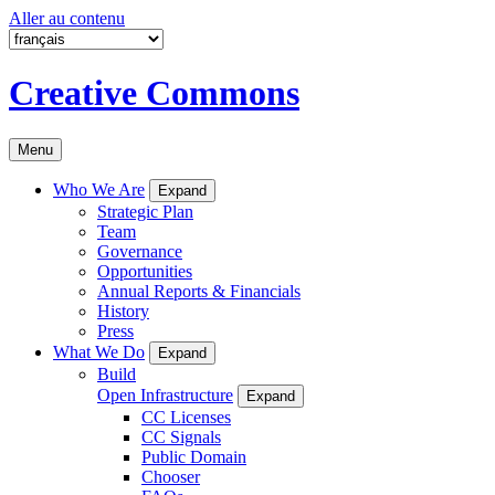
Aller au contenu
Creative Commons
Menu
Who We Are
Expand
Strategic Plan
Team
Governance
Opportunities
Annual Reports & Financials
History
Press
What We Do
Expand
Build
Open Infrastructure
Expand
CC Licenses
CC Signals
Public Domain
Chooser